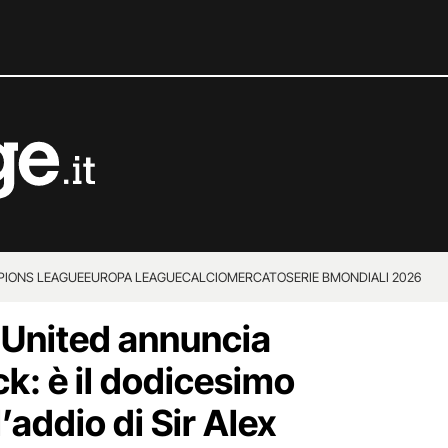
IONS LEAGUE
EUROPA LEAGUE
CALCIOMERCATO
SERIE B
MONDIALI 2026
 United annuncia
k: è il dodicesimo
’addio di Sir Alex