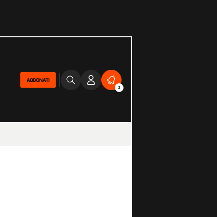
ABBONATI
2