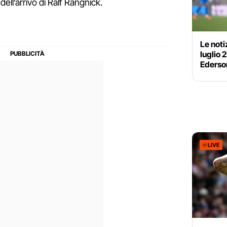
ell’arrivo di Ralf Rangnick.
Le noti
luglio 
Ederso
LIVE