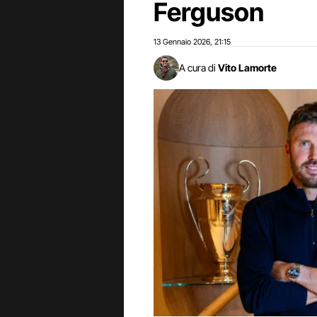
Ferguson
13 Gennaio 2026
21:15
,
A cura di
Vito Lamorte