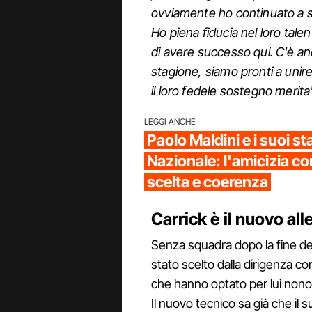
ovviamente ho continuato a seg
Ho piena fiducia nel loro talen
di avere successo qui. C'è an
stagione, siamo pronti a unire 
il loro fedele sostegno merita
LEGGI ANCHE
Paolo Maldini e i suoi sta
Nazionale: l'amicizia co
scelta e coerenza
Carrick è il nuovo a
Senza squadra dopo la fine de
stato scelto dalla dirigenza 
che hanno optato per lui nonos
Il nuovo tecnico sa già che il s