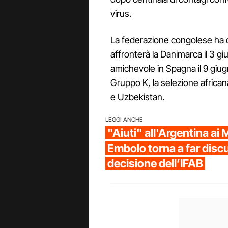
virus.
La federazione congolese ha qui
affronterà la Danimarca il 3 
amichevole in Spagna il 9 giugn
Gruppo K, la selezione africa
e Uzbekistan.
LEGGI ANCHE
"Aiuti" all'Argentina ai 
Embolo torna a far disc
decisione dell’IFAB