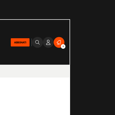
ABBONATI
2