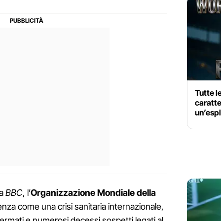
Tutte 
caratte
un’esp
la
BBC
, l’
Organizzazione Mondiale della
enza come una crisi sanitaria internazionale,
ermati e numerosi decessi sospetti legati al