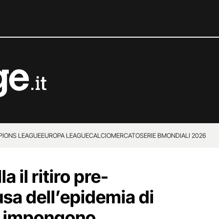
IONS LEAGUE
EUROPA LEAGUE
CALCIOMERCATO
SERIE B
MONDIALI 2026
a il ritiro pre-
usa dell’epidemia di
SA impongono