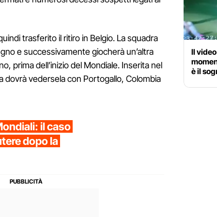
ndi trasferito il ritiro in Belgio. La squadra
giugno e successivamente giocherà un’altra
Il vide
momento
o, prima dell’inizio del Mondiale. Inserita nel
è il so
na dovrà vedersela con Portogallo, Colombia
Mondiali: il caso
utere dopo la