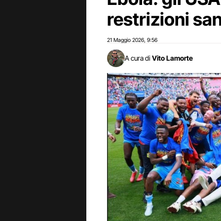
restrizioni san
21 Maggio 2026
9:56
,
A cura di
Vito Lamorte