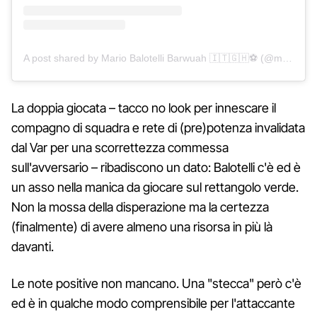
A post shared by Mario Balotelli Barwuah 🇮🇹🇬🇭⚽️ (@mb459)
La doppia giocata – tacco no look per innescare il
compagno di squadra e rete di (pre)potenza invalidata
dal Var per una scorrettezza commessa
sull'avversario – ribadiscono un dato: Balotelli c'è ed è
un asso nella manica da giocare sul rettangolo verde.
Non la mossa della disperazione ma la certezza
(finalmente) di avere almeno una risorsa in più là
davanti.
Le note positive non mancano. Una "stecca" però c'è
ed è in qualche modo comprensibile per l'attaccante