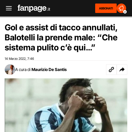
ABBONATI
2
Gol e assist di tacco annullati,
Balotelli la prende male: “Che
sistema pulito c’è qui…”
14 Marzo 2022
7:46
,
A cura di
Maurizio De Santis