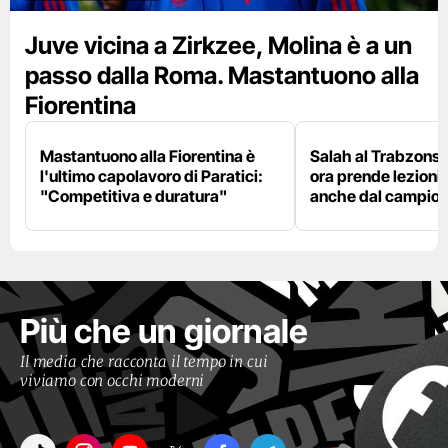
Juve vicina a Zirkzee, Molina è a un
passo dalla Roma. Mastantuono alla
Fiorentina
Mastantuono alla Fiorentina è
Salah al Trabzonspo
l'ultimo capolavoro di Paratici:
ora prende lezioni
"Competitiva e duratura"
anche dal campion
Più che un giornale
Il media che racconta il tempo in cui
viviamo con occhi moderni