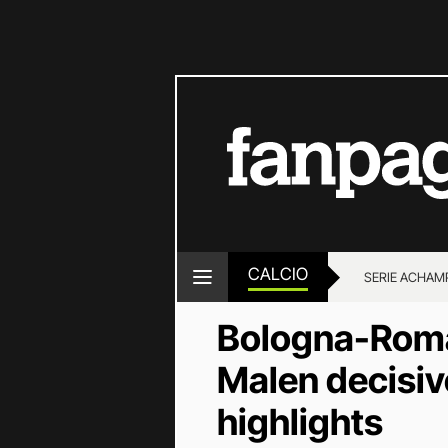
CALCIO
SERIE A
CHAMP
Bologna-Roma 0
Malen decisivo
highlights