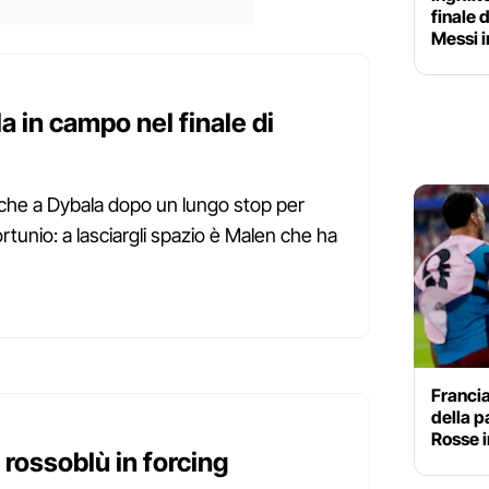
finale 
Messi i
 in campo nel finale di
nche a Dybala dopo un lungo stop per
fortunio: a lasciargli spazio è Malen che ha
Francia
della p
Rosse i
rossoblù in forcing