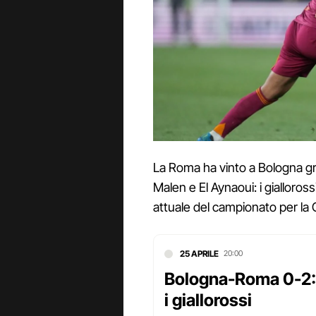
La Roma ha vinto a Bologna gr
Malen e El Aynaoui: i gialloros
attuale del campionato per l
25 APRILE
20:00
Bologna-Roma 0-2: 
i giallorossi