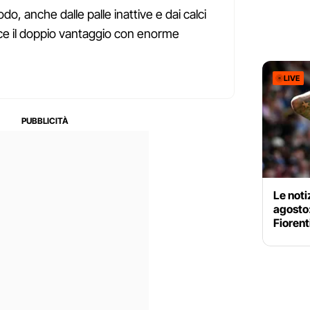
do, anche dalle palle inattive e dai calci
ce il doppio vantaggio con enorme
LIVE
Le noti
agosto
Fiorent