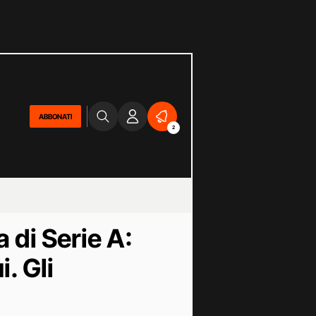
ABBONATI
2
 di Serie A:
. Gli