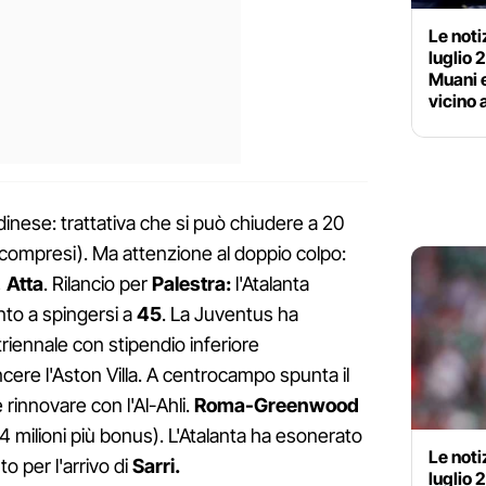
Le noti
luglio 
Muani e
vicino 
dinese: trattativa che si può chiudere a 20
 compresi). Ma attenzione al doppio colpo:
,
Atta
. Rilancio per
Palestra:
l'Atalanta
nto a spingersi a
45
. La Juventus ha
triennale con stipendio inferiore
incere l'Aston Villa. A centrocampo spunta il
rinnovare con l'Al-Ahli.
Roma-Greenwood
4 milioni più bonus). L'Atalanta ha esonerato
Le noti
to per l'arrivo di
Sarri.
luglio 