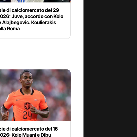
zie di calciomercato del 29
2026: Juve, accordo con Kolo
 Alajbegovic. Koulierakis
alla Roma
zie di calciomercato del 16
2026: Kolo Muani e Dibu