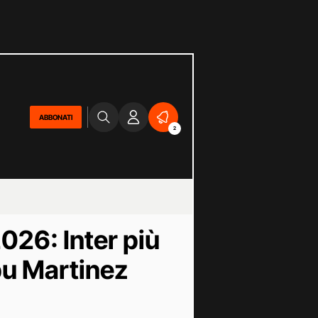
ABBONATI
2
026: Inter più
ibu Martinez