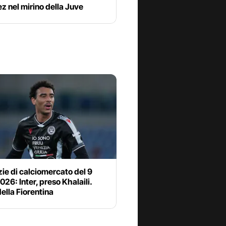
z nel mirino della Juve
zie di calciomercato del 9
2026: Inter, preso Khalaili.
della Fiorentina