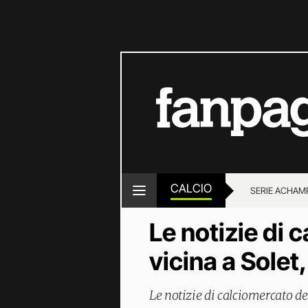
CALCIO
SERIE A
CHAMP
Le notizie di 
vicina a Solet
Le notizie di calciomercato de