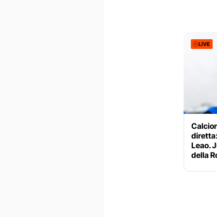
LIVE
Calciom
diretta:
Leao. J
della 