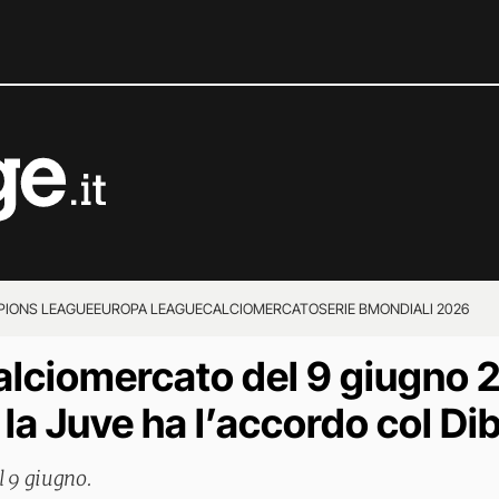
IONS LEAGUE
EUROPA LEAGUE
CALCIOMERCATO
SERIE B
MONDIALI 2026
calciomercato del 9 giugno 2
, la Juve ha l’accordo col D
l 9 giugno.