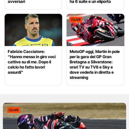
avversari
ha 6 suite e un eliporto
LIVE
Fabrizio Cacciatore:
MotoGP oggi, Martin in pole
“Hanno messo in giro voci
per la gara del GP Gran
cattive su di me. Dopo il
Bretagna a Silverstone:
calcio ho fatto lavori
orari TV su TV8 e Sky e
assurdi”
dove vederla in diretta e
streaming
LIVE