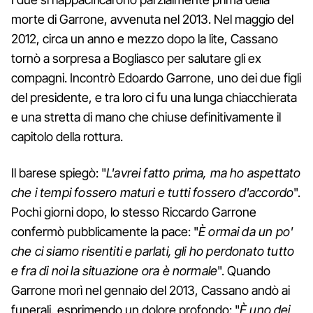
morte di Garrone, avvenuta nel 2013. Nel maggio del
2012, circa un anno e mezzo dopo la lite, Cassano
tornò a sorpresa a Bogliasco per salutare gli ex
compagni. Incontrò Edoardo Garrone, uno dei due figli
del presidente, e tra loro ci fu una lunga chiacchierata
e una stretta di mano che chiuse definitivamente il
capitolo della rottura.
Il barese spiegò: "
L'avrei fatto prima, ma ho aspettato
che i tempi fossero maturi e tutti fossero d'accordo
".
Pochi giorni dopo, lo stesso Riccardo Garrone
confermò pubblicamente la pace: "
È ormai da un po'
che ci siamo risentiti e parlati, gli ho perdonato tutto
e fra di noi la situazione ora è normale
". Quando
Garrone morì nel gennaio del 2013, Cassano andò ai
funerali, esprimendo un dolore profondo: "
È uno dei