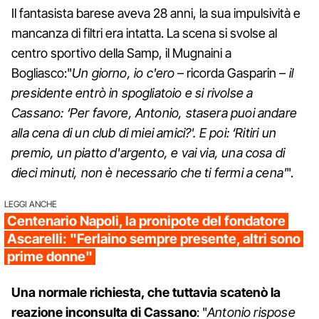
Il fantasista barese aveva 28 anni, la sua impulsività e
mancanza di filtri era intatta. La scena si svolse al
centro sportivo della Samp, il Mugnaini a
Bogliasco:"
Un giorno, io c'ero
– ricorda Gasparin –
il
presidente entrò in spogliatoio e si rivolse a
Cassano: ‘Per favore, Antonio, stasera puoi andare
alla cena di un club di miei amici?'. E poi: ‘Ritiri un
premio, un piatto d'argento, e vai via, una cosa di
dieci minuti, non è necessario che ti fermi a cena'
".
LEGGI ANCHE
Centenario Napoli, la pronipote del fondatore
Ascarelli: "Ferlaino sempre presente, altri sono
prime donne"
Una normale richiesta, che tuttavia scatenò la
reazione inconsulta di Cassano
: "
Antonio rispose