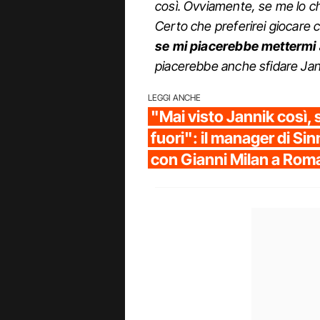
così. Ovviamente, se me lo chi
Certo che preferirei giocare 
se mi piacerebbe mettermi 
piacerebbe anche sfidare Jan
LEGGI ANCHE
"Mai visto Jannik così,
fuori": il manager di S
con Gianni Milan a Rom