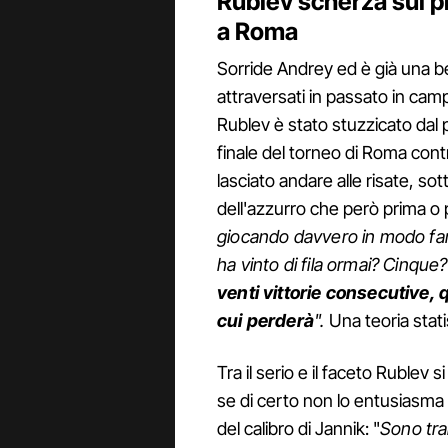
Rublev scherza sul p
a Roma
Sorride Andrey ed è già una bel
attraversati in passato in camp
Rublev è stato stuzzicato dal 
finale del torneo di Roma contr
lasciato andare alle risate, so
dell'azzurro che però prima o p
giocando davvero in modo fan
ha vinto di fila ormai? Cinq
venti vittorie consecutive,
cui perderà
".
Una teoria stati
Tra il serio e il faceto Rublev 
se di certo non lo entusiasma 
del calibro di Jannik: "
Sono tra