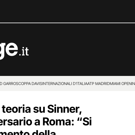
D GARROS
COPPA DAVIS
INTERNAZIONALI D’ITALIA
ATP MADRID
MIAMI OPEN
I
teoria su Sinner,
rsario a Roma: “Si
omento della