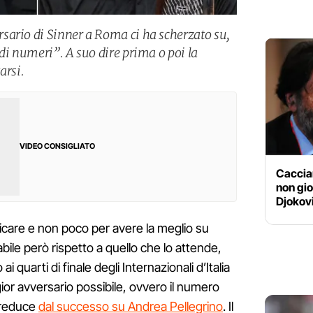
sario di Sinner a Roma ci ha scherzato su,
di numeri”. A suo dire prima o poi la
arsi.
VIDEO CONSIGLIATO
Cacciar
non gio
Djokovi
icare e non poco per avere la meglio su
abile però rispetto a quello che lo attende,
 quarti di finale degli Internazionali d’Italia
ior avversario possibile, ovvero il numero
reduce
dal successo su Andrea Pellegrino
. Il