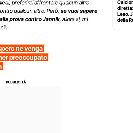
Calciom
edi, preferirei affrontare qualcun altro.
diretta:
contro qualcun altro. Però,
se vuoi sapere
Leao. J
alla prova contro Jannik
, allora sì, mi
della 
nik
".
 spero ne venga
inner preoccupato
a