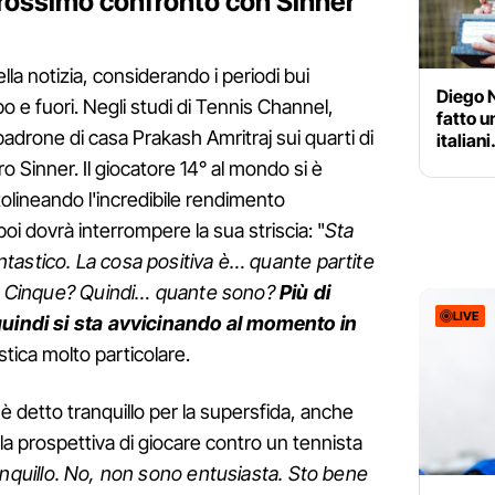
rossimo confronto con Sinner
la notizia, considerando i periodi bui
Diego 
o e fuori. Negli studi di Tennis Channel,
fatto u
padrone di casa Prakash Amritraj sui quarti di
italian
o Sinner. Il giocatore 14° al mondo si è
ttolineando l'incredibile rendimento
oi dovrà interrompere la sua striscia: "
Sta
tastico. La cosa positiva è… quante partite
ue? Cinque? Quindi… quante sono?
Più di
LIVE
 quindi si sta avvicinando al momento in
stica molto particolare.
si è detto tranquillo per la supersfida, anche
la prospettiva di giocare contro un tennista
nquillo. No, non sono entusiasta. Sto bene