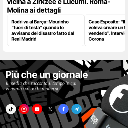
vicina a Zirkzee e Lucumí. Roma-
Molina ai dettagli
Rodri va al Barça: Mourinho
Caso Esposito: "Il 
"fuori di testa" quando lo
voleva creare un te
avvisano del disastro fatto dal
venderlo". Intervie
Real Madrid
Corona
Più che un giornale
Il media che racconta il tempo in cui
viviamo con occhi moderni