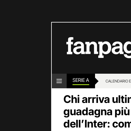
SERIE A
CALENDARIO E
Chi arriva ult
guadagna più 
dell’Inter: co