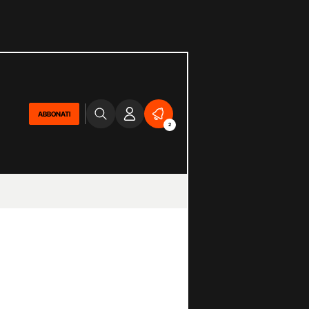
ABBONATI
2