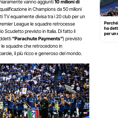
chiaramente vanno aggiunti
10 milioni di
 qualificazione in Champions da 50 milioni
ritti TV equamente divisa tra i 20 club per un
Perché 
n Premier League le squadre retrocesse
ha dett
Scudetto previsto in Italia. Di fatto il
per un 
ddetti
"Parachute Payments"
) previsto
r le squadre che retrocedono in
parole, il più ricco e generoso del mondo.