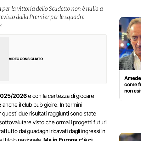
a per la vittoria dello Scudetto non è nulla a
evisto dalla Premier per le squadre
e.
VIDEO CONSIGLIATO
Amedeo
come fu
non esi
o 2025/2026
e con la certezza di giocare
e
anche il club può gioire. In termini
r questi due risultati raggiunti sono state
ottovalutare visto che ormai i progetti futuri
tutto dai guadagni ricavati dagli ingressi in
el titolo nazionale.
Ma in Europa c'è ci