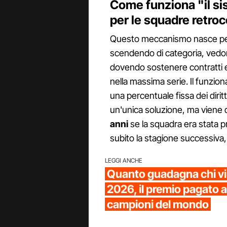
Come funziona "il si
per le squadre retro
Questo meccanismo nasce per ev
scendendo di categoria, vedono
dovendo sostenere contratti e
nella massima serie. Il funzio
una percentuale fissa dei diritt
un'unica soluzione, ma viene 
anni
se la squadra era stata 
subito la stagione successiva, 
LEGGI ANCHE
Quanto guadagna chi vi
2026, il premio pagato ai
campioni del mondo