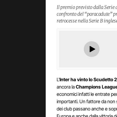
Il premio previsto dalla Serie 
confronto del “paracadute” pr
retrocesse nella Serie B ingles
L'
Inter ha vinto lo Scudett
ancora la
Champions Leagu
economici infatti le entrate pe
importanti. Un fattore da non s
dei club passano anche e soprat
Europa e anche dalla vittoria d