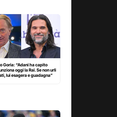
 Goria: “Adani ha capito
nziona oggi la Rai. Se non urli
sti, lui esagera e guadagna”