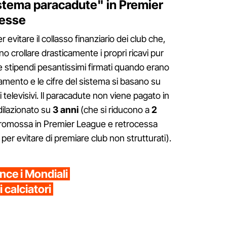
stema paracadute" in Premier
cesse
itare il collasso finanziario dei club che,
 crollare drasticamente i propri ricavi pur
 stipendi pesantissimi firmati quando erano
namento e le cifre del sistema si basano su
i televisivi. Il paracadute non viene pagato in
dilazionato su
3 anni
(che si riducono a
2
promossa in Premier League e retrocessa
per evitare di premiare club non strutturati).
nce i Mondiali
 calciatori