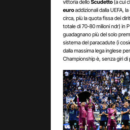
vittoria dello
Scudetto
(a cui 
euro
addizionali dalla UEFA, la
circa, più la quota fissa dei di
totale di 70-80 milioni ndr) i
guadagnano più del solo premio 
sistema del paracadute (i cosi
dalla massima lega inglese pe
Championship è, senza giri di 