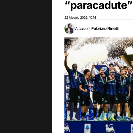
“paracadute”
22 Maggio 2026
10:14
,
A cura di
Fabrizio Rinelli