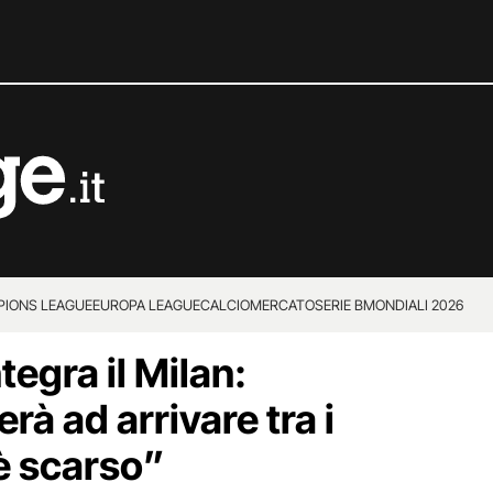
IONS LEAGUE
EUROPA LEAGUE
CALCIOMERCATO
SERIE B
MONDIALI 2026
egra il Milan:
erà ad arrivare tra i
 è scarso”