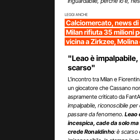
inguardabile, perché lo è, nes
LEGGI ANCHE
Calciomercato, news di og
Milan rifiuta 35 milioni 
vicina a Zirkzee, Molina
"Leao è impalpabile,
scarso"
L'incontro tra Milan e Fiorenti
un giocatore che Cassano non 
aspramente criticato da Fant
impalpabile, riconoscibile per 
passare da fenomeno.
Leao è
incespica, cade da solo ma 
crede Ronaldinho
: è scarso 