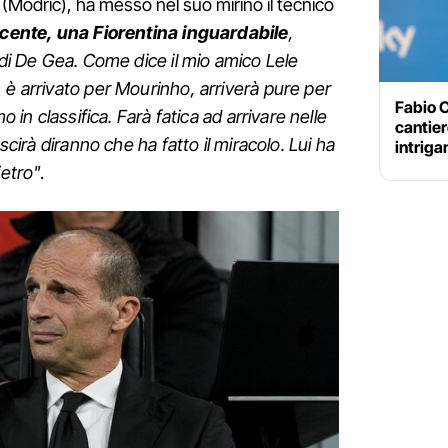
lo (Modric), ha messo nel suo mirino il tecnico
scente, una Fiorentina inguardabile
,
 di De Gea. Come dice il mio amico Lele
 è arrivato per Mourinho, arriverà pure per
Fabio C
o in classifica. Farà fatica ad arrivare nelle
cantier
uscirà diranno che ha fatto il miracolo. Lui ha
intriga
ietro"
.