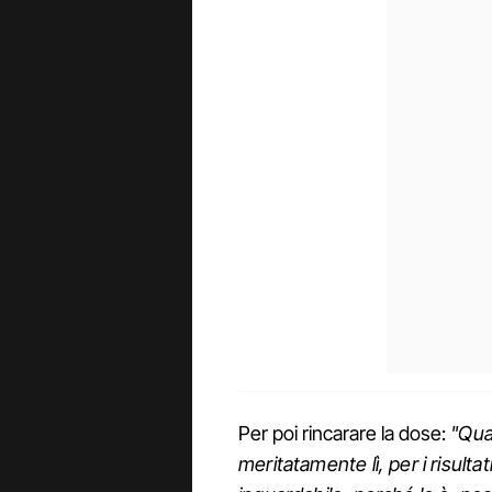
Per poi rincarare la dose:
"Qual
meritatamente lì, per i risultat