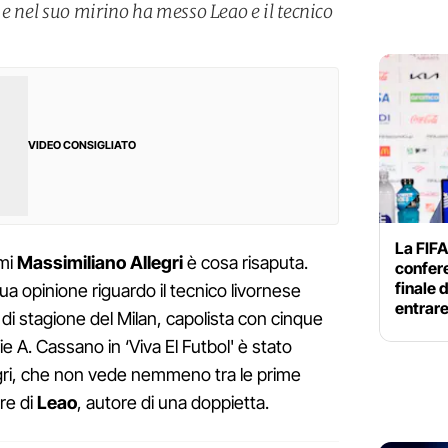
 e nel suo mirino ha messo Leao e il tecnico
VIDEO CONSIGLIATO
La FIFA
mi
Massimiliano Allegri
è cosa risaputa.
confer
finale 
ua opinione riguardo il tecnico livornese
entrar
i stagione del Milan, capolista con cinque
rie A. Cassano in ‘Viva El Futbol' è stato
legri, che non vede nemmeno tra le prime
re di
Leao
, autore di una doppietta.