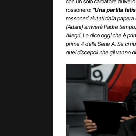
con un solo calciatore di livel
rossonero:
"
Una partita fati
rossoneri aiutati dalla papera
(Adani) arriverà Padre tempo,
Allegri. Lo dico oggi che è prim
prime 4 della Serie A. Se ci ri
quei discepoli che gli vanno d