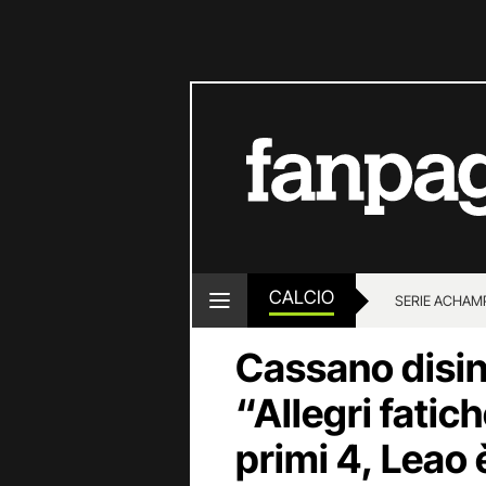
CALCIO
SERIE A
CHAMP
Cassano disint
“Allegri fatich
primi 4, Leao