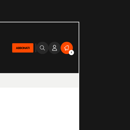
ABBONATI
2