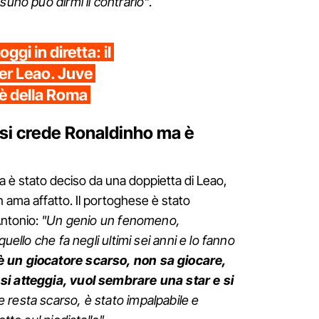
suno può dirmi il contrario"
.
gi in diretta: il
per Leao. Juve
 è della Roma
 si crede Ronaldinho ma è
na è stato deciso da una doppietta di Leao,
ama affatto. Il portoghese è stato
Antonio:
"Un genio un fenomeno,
quello che fa negli ultimi sei anni e lo fanno
 un giocatore scarso, non sa giocare,
si atteggia, vuol sembrare una star e si
e resta scarso, è stato impalpabile e