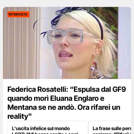
INTERVISTA
Federica Rosatelli: “Espulsa dal GF9
quando morì Eluana Englaro e
Mentana se ne andò. Ora rifarei un
reality"
L'uscita infelice sul mondo
La frase sulle pers