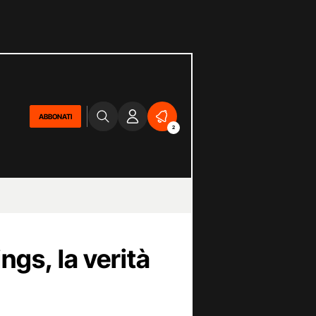
ABBONATI
2
ngs, la verità