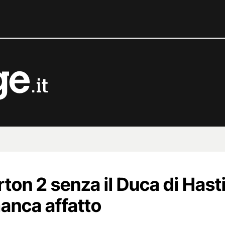
on 2 senza il Duca di Hasti
manca affatto