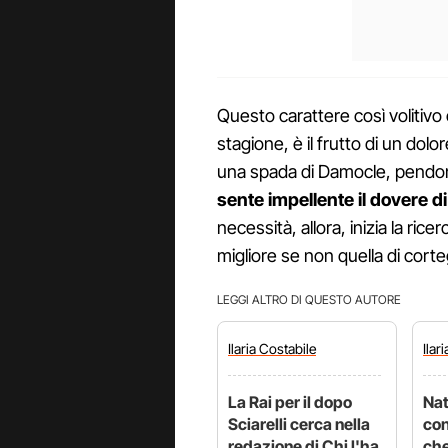
Questo carattere così volitivo 
stagione, è il frutto di un dol
una spada di Damocle, pendono
sente impellente il dovere d
necessità, allora, inizia la ri
migliore se non quella di corte
LEGGI ALTRO DI QUESTO AUTORE
Ilaria
Costabile
Ilar
La Rai per il dopo
Nat
Sciarelli cerca nella
con
redazione di Chi l'ha
che