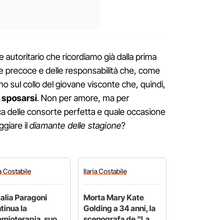
e autoritario che ricordiamo già dalla prima
ore precoce e delle responsabilità che, come
 sul collo del giovane visconte che, quindi,
i sposarsi
. Non per amore, ma per
cerca delle consorte perfetta e quale occasione
ggiare il
diamante delle stagione
?
ia
Costabile
Ilaria
Costabile
alia Paragoni
Morta Mary Kate
tinua la
Golding a 34 anni, la
mioterapia, suo
scenografa de "La