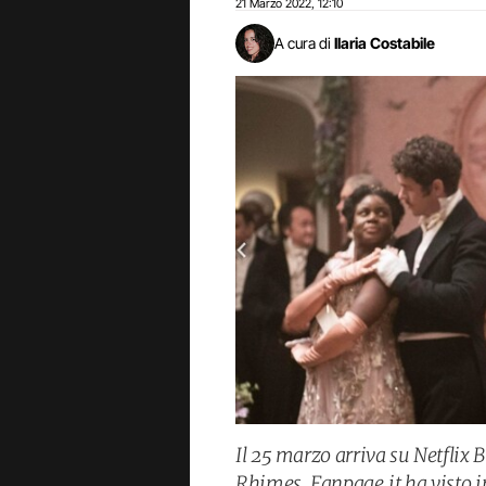
21 Marzo 2022
12:10
,
A cura di
Ilaria Costabile
Il 25 marzo arriva su Netflix 
Rhimes. Fanpage.it ha visto i