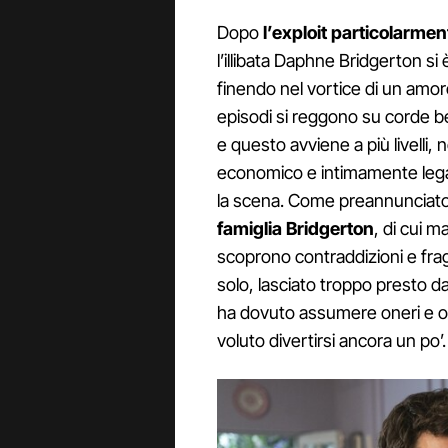
Dopo
l’exploit particolarmen
l’illibata Daphne Bridgerton si 
finendo nel vortice di un amore
episodi si reggono su corde be
e questo avviene a più livell
economico e intimamente legato
la scena. Come preannunciato i
famiglia Bridgerton
, di cui m
scoprono contraddizioni e fragi
solo, lasciato troppo presto 
ha dovuto assumere oneri e o
voluto divertirsi ancora un po’.