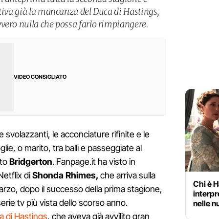
ntiva già la mancanza del Duca di Hastings,
vero nulla che possa farlo rimpiangere.
VIDEO CONSIGLIATO
 e svolazzanti, le acconciature rifinite e le
ie, o marito, tra balli e passeggiate al
ato
Bridgerton
. Fanpage.it ha visto in
etflix di
Shonda Rhimes,
che arriva sulla
Chi è H
arzo, dopo il successo della prima stagione,
interp
 serie tv più vista dello scorso anno.
nelle n
a di Hastings
, che aveva già avvilito gran