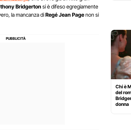
thony Bridgerton
si è difeso egregiamente
 vero, la mancanza di
Regé Jean Page
non si
Chi è M
del rom
Bridger
donna