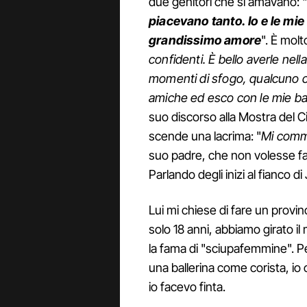
due genitori che si amavano: "
piacevano tanto. Io e le mi
grandissimo amore
". È molt
confidenti. È bello averle nella
momenti di sfogo, qualcuno c
amiche ed esco con le mie b
suo discorso alla Mostra del Ci
scende una lacrima: "
Mi commu
suo padre, che non volesse face
Parlando degli inizi al fianco di
Lui mi chiese di fare un provi
solo 18 anni, abbiamo girato 
la fama di "sciupafemmine". P
una ballerina come corista, io
io facevo finta.