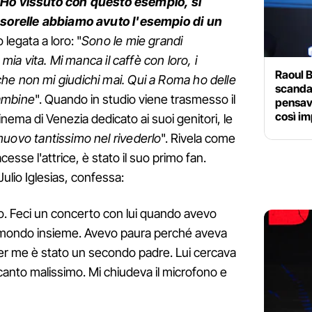
Ho vissuto con questo esempio, si
e sorelle abbiamo avuto l'esempio di un
o legata a loro: "
Sono le mie grandi
 mia vita. Mi manca il caffè con loro, i
Raoul 
he non mi giudichi mai. Qui a Roma ho delle
scanda
ambine
". Quando in studio viene trasmesso il
pensav
così im
nema di Venezia dedicato ai suoi genitori, le
ovo tantissimo nel rivederlo
". Rivela come
sse l'attrice, è stato il suo primo fan.
 Julio Iglesias, confessa:
no. Feci un concerto con lui quando avevo
il mondo insieme. Avevo paura perché aveva
er me è stato un secondo padre. Lui cercava
 canto malissimo. Mi chiudeva il microfono e