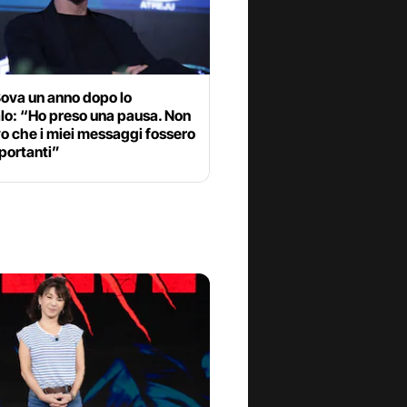
Bova un anno dopo lo
lo: “Ho preso una pausa. Non
o che i miei messaggi fossero
portanti”