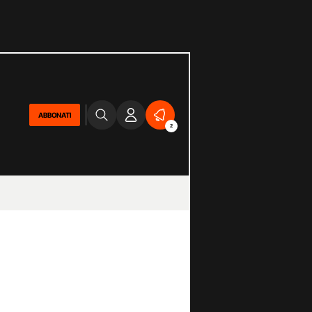
ABBONATI
2