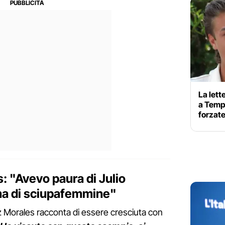
La lett
a Tempt
forzate
 "Avevo paura di Julio
ama di sciupafemmine"
 Morales racconta di essere cresciuta con