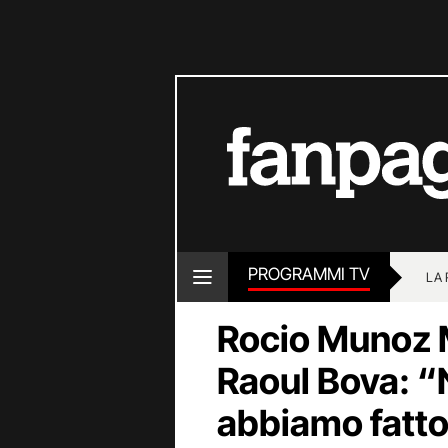
PROGRAMMI TV
LA
Rocio Munoz M
Raoul Bova: “N
abbiamo fatto