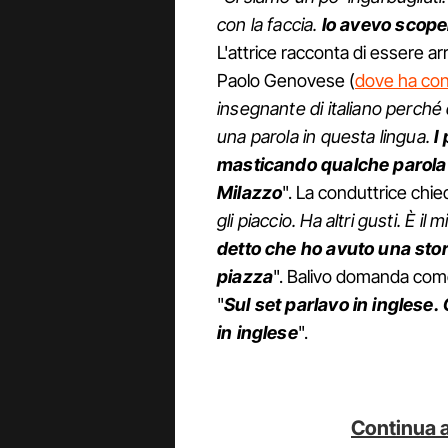
con la faccia.
Io avevo scoper
L'attrice racconta di essere arr
Paolo Genovese (
dove ha con
insegnante di italiano perché 
una parola in questa lingua.
I
masticando qualche parola
Milazzo
". La conduttrice chied
gli piaccio. Ha altri gusti. È i
detto che ho avuto una storia
piazza
". Balivo domanda com
"
Sul set parlavo in inglese
in inglese
".
Continua a