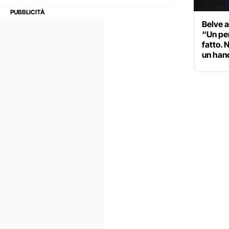
Belve a
“Un pen
fatto. 
un han