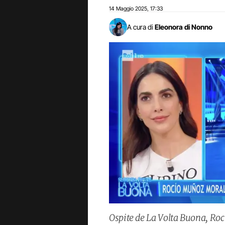
14 Maggio 2025
17:33
,
A cura di
Eleonora di Nonno
Ospite de La Volta Buona, Roc