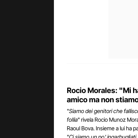
Rocio Morales: "Mi 
amico ma non stiamo 
"
Siamo dei genitori che fallis
follia
" rivela Rocio Munoz Mora
Raoul Bova. Insieme a lui ha pa
"
Ci siamo un po' ingarbugliati