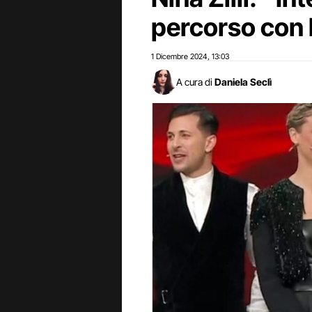
percorso con 
1 Dicembre 2024
13:03
,
A cura di
Daniela Seclì