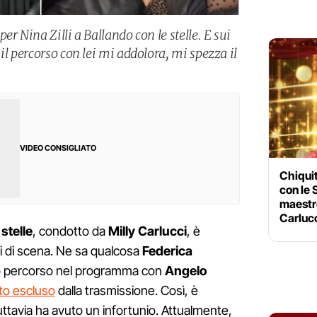
r Nina Zilli a Ballando con le stelle. E sui
il percorso con lei mi addolora, mi spezza il
VIDEO CONSIGLIATO
Chiqui
con le 
maestr
Carluc
stelle
, condotto da
Milly Carlucci
, è
pi di scena. Ne sa qualcosa
Federica
suo percorso nel programma con
Angelo
tato escluso
dalla trasmissione. Così, è
uttavia ha avuto un infortunio. Attualmente,