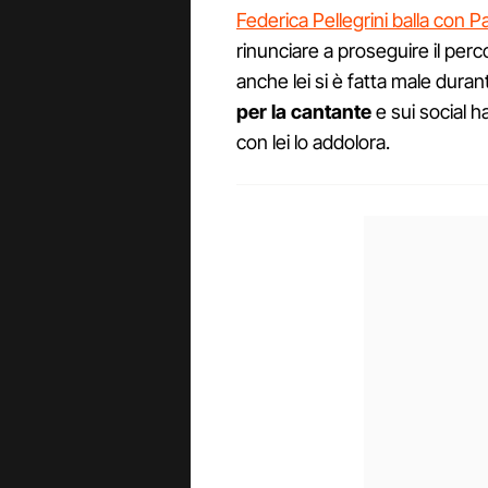
Federica Pellegrini balla con 
rinunciare a proseguire il pe
anche lei si è fatta male durante
per la cantante
e sui social h
con lei lo addolora.