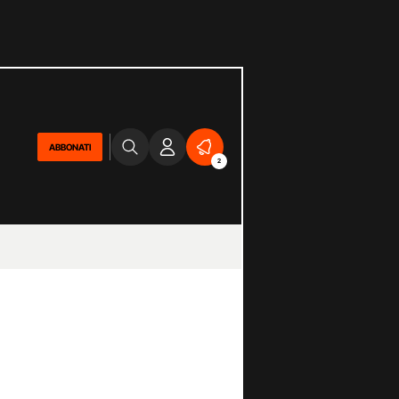
ABBONATI
2