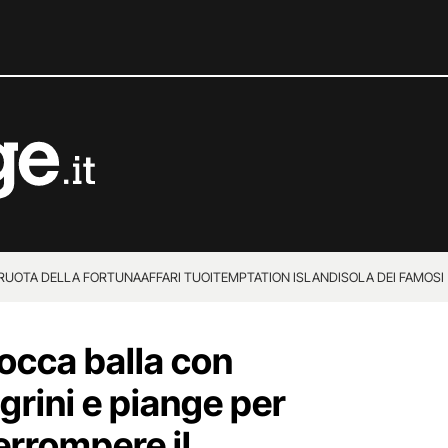
 RUOTA DELLA FORTUNA
AFFARI TUOI
TEMPTATION ISLAND
ISOLA DEI FAMOSI
occa balla con
grini e piange per
terrompere il