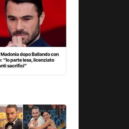
 Madonia dopo Ballando con
e: “Io parte lesa, licenziato
nti sacrifici”