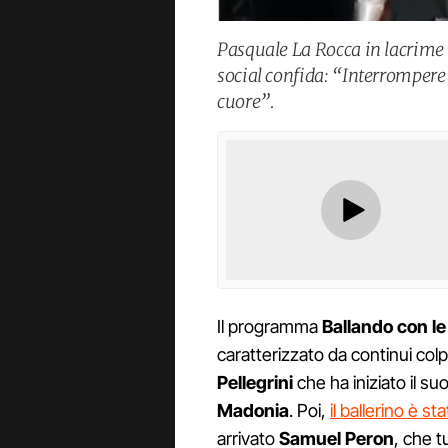
Pasquale La Rocca in lacrime pe
social confida: “Interrompere 
cuore”.
Il programma
Ballando con le 
caratterizzato da continui col
Pellegrini
che ha iniziato il 
Madonia
. Poi,
il ballerino è s
arrivato
Samuel Peron
, che t