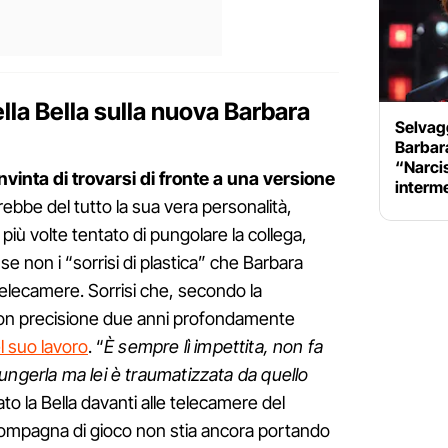
lla Bella sulla nuova Barbara
Selvag
Barbara
“Narcis
nvinta di trovarsi di fronte a una versione
interm
ebbe del tutto la sua vera personalità,
più volte tentato di pungolare la collega,
e non i “sorrisi di plastica” che Barbara
telecamere. Sorrisi che, secondo la
on precisione due anni profondamente
l suo lavoro
. “
È sempre lì impettita, non fa
ungerla ma lei è traumatizzata da quello
rato la Bella davanti alle telecamere del
ompagna di gioco non stia ancora portando