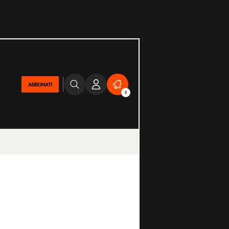
ABBONATI
2