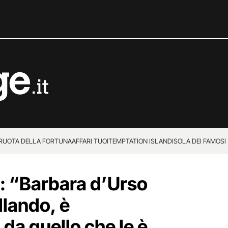
 RUOTA DELLA FORTUNA
AFFARI TUOI
TEMPTATION ISLAND
ISOLA DEI FAMOSI
a: “Barbara d’Urso
llando, è
da quello che le è