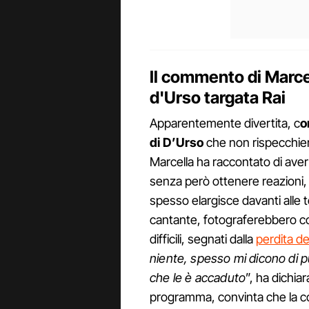
Il commento di Marce
d'Urso targata Rai
Apparentemente divertita, c
o
di D’Urso
che non rispecchier
Marcella ha raccontato di aver 
senza però ottenere reazioni, s
spesso elargisce davanti alle 
cantante, fotograferebbero c
difficili, segnati dalla
perdita de
niente, spesso mi dicono di p
che le è accaduto
”, ha dichia
programma, convinta che la c