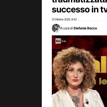
successo in t
13 Ottobre 2025
8:42
,
A cura di
Stefania Rocco