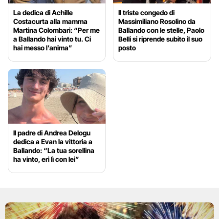
La dedica di Achille
Il triste congedo di
Costacurta alla mamma
Massimiliano Rosolino da
Martina Colombari: “Per me
Ballando con le stelle, Paolo
a Ballando hai vinto tu. Ci
Belli si riprende subito il suo
hai messo l’anima”
posto
Il padre di Andrea Delogu
dedica a Evan la vittoria a
Ballando: “La tua sorellina
ha vinto, eri lì con lei”