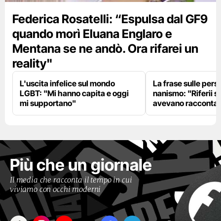
Federica Rosatelli: “Espulsa dal GF9
quando morì Eluana Englaro e
Mentana se ne andò. Ora rifarei un
reality"
L'uscita infelice sul mondo
La frase sulle pers
LGBT: "Mi hanno capita e oggi
nanismo: "Riferii s
mi supportano"
avevano racconta
Più che un giornale
Il media che racconta il tempo in cui
viviamo con occhi moderni