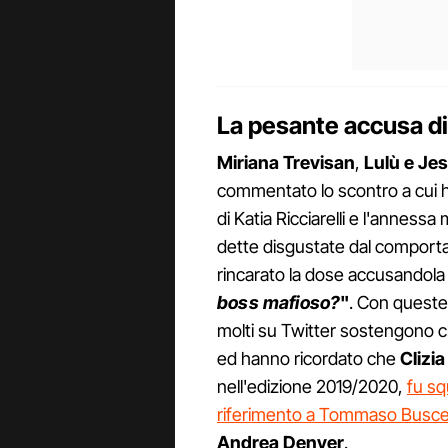
La pesante accusa di
Miriana Trevisan
,
Lulù e Jes
commentato lo scontro a cui h
di Katia Ricciarelli e l'anness
dette disgustate dal comporta
rincarato la dose accusandola
boss mafioso?
"
. Con queste 
molti su Twitter sostengono che
ed hanno ricordato che
Clizia
nell'edizione 2019/2020,
fu sq
riferimento a Tommaso Busce
Andrea Denver
.