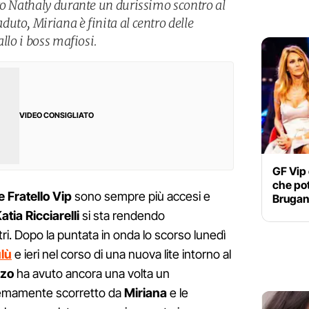
to Nathaly durante un durissimo scontro al
uto, Miriana è finita al centro delle
llo i boss mafiosi.
VIDEO CONSIGLIATO
GF Vip 
che pot
 Fratello Vip
sono sempre più accesi e
Brugane
atia Ricciarelli
si sta rendendo
ri. Dopo la puntata in onda lo scorso lunedì
lù
e ieri nel corso di una nuova lite intorno al
zzo
ha avuto ancora una volta un
remamente scorretto da
Miriana
e le