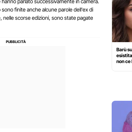
e hanno parlato successivamente in camera.
 sono finite anche alcune parole dell'ex di
he, nelle scorse edizioni, sono state pagate
Barù su
esistit
non ce 