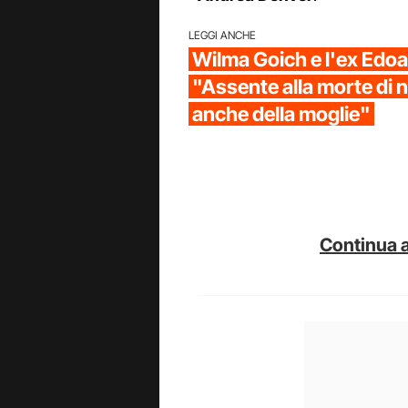
LEGGI ANCHE
Wilma Goich e l'ex Edoa
"Assente alla morte di no
anche della moglie"
Continua a