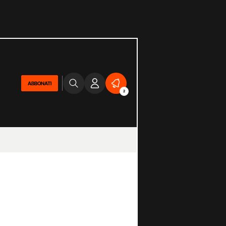
ABBONATI
2