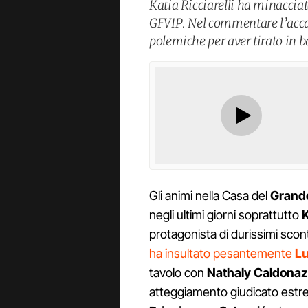
Katia Ricciarelli ha minaccia
GFVIP. Nel commentare l’accad
polemiche per aver tirato in ba
Gli animi nella Casa del
Grande
negli ultimi giorni soprattutto
K
protagonista di durissimi scont
ha insultato pesantemente
Lu
tavolo con
Nathaly Caldona
atteggiamento giudicato est