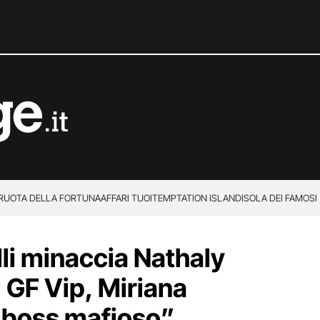
 RUOTA DELLA FORTUNA
AFFARI TUOI
TEMPTATION ISLAND
ISOLA DEI FAMOSI
lli minaccia Nathaly
 GF Vip, Miriana
 boss mafioso”