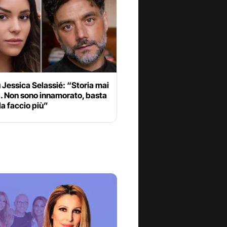
 Jessica Selassié: “Storia mai
a. Non sono innamorato, basta
la faccio più”