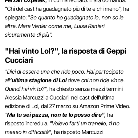
Ferzan Ozpetek,
in cui ha recitato. E alla domanda:
"Chi del cast ha guadagnato più di te e chi meno", ha
spiegato: "
So quanto ho guadagnato io, non so le
altre. Mara Venier come me, Luisa Ranieri
sicuramente di più".
"Hai vinto Lol?", la risposta di Geppi
Cucciari
"Dici di essere una che ride poco. Hai partecipato
all
‘ultima stagione di Lol
dove chi non ride vince.
Quindi hai vinto?"
, ha chiesto senza mezzi termini
Alessia Marcuzzi a Cucciari, nel cast dell'ultima
edizione di Lol, dal 27 marzo su Amazon Prime Video.
"
Ma tu sei pazza, non te lo posso dire"
,
ha
risposto incredula.
"Volevo farti un tranello, ti ho
messo in difficoltà"
, ha risposto Marcuzzi