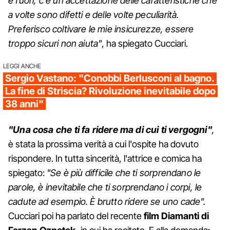
e fuori, c'è un'accettazione delle caratteristiche che
a volte sono difetti e delle volte peculiarità.
Preferisco coltivare le mie insicurezze, essere
troppo sicuri non aiuta"
, ha spiegato Cucciari.
LEGGI ANCHE
Sergio Vastano: "Conobbi Berlusconi al bagno.
La fine di Striscia? Rivoluzione inevitabile dopo
38 anni"
"U
na cosa che ti fa ridere ma di cui ti vergogni"
,
è stata la prossima verità a cui l'ospite ha dovuto
rispondere. In tutta sincerità, l'attrice e comica ha
spiegato:
"Se è più difficile che ti sorprendano le
parole, è inevitabile che ti sorprendano i corpi, le
cadute ad esempio. È brutto ridere se uno cade".
Cucciari poi ha parlato del recente
film Diamanti di