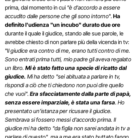
prima, dal momento in cui
"è d'accordo a essere
accudito dalle persone che gli sono intorno
".
Ha
definito l'udienza "un incubo" durato due ore
durante il quale il giudice, stando alle sue parole, le
avrebbe chiesto di non parlare più della vicenda in tv:
"I
l giudice era contro di me, erano tutti contro di me.
Sono entrati prima tutti, mio padre gli aveva regalato
un libro.
Mi è stato fatto una specie di ricatto dal
giudice.
Mi ha detto "sei abituata a parlare in tv,
rispondi a ciò che ti chiedono non puoi dire quello
che vuoi".
Era sfacciatamente dalla parte di papà,
senza essere imparziale, è stata una farsa
. Ho
presentato un'istanza per ricusare il giudice.
Sembrava si fossero messi d'accordo prima. Il
giudice mi ha detto "da figlia non sarei andata in tv a
parlare di questo", ma a me era stato buttato fango