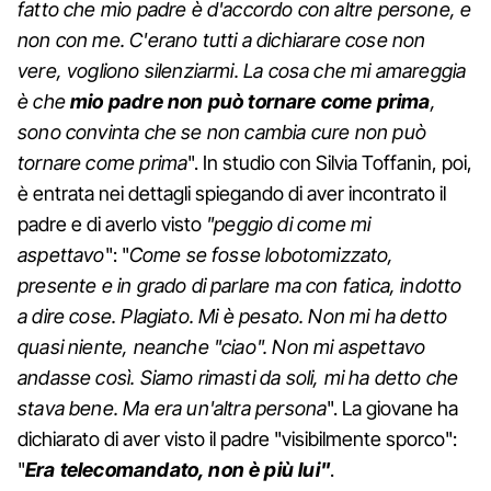
fatto che mio padre è d'accordo con altre persone, e
non con me. C'erano tutti a dichiarare cose non
vere, vogliono silenziarmi. La cosa che mi amareggia
è che
mio padre non può tornare come prima
,
sono convinta che se non cambia cure non può
tornare come prima
". In studio con Silvia Toffanin, poi,
è entrata nei dettagli spiegando di aver incontrato il
padre e di averlo visto
"peggio di come mi
aspettavo
": "
Come se fosse lobotomizzato,
presente e in grado di parlare ma con fatica, indotto
a dire cose. Plagiato. Mi è pesato. Non mi ha detto
quasi niente, neanche "ciao". Non mi aspettavo
andasse così. Siamo rimasti da soli, mi ha detto che
stava bene. Ma era un'altra persona
". La giovane ha
dichiarato di aver visto il padre "visibilmente sporco":
"
Era telecomandato, non è più lui"
.