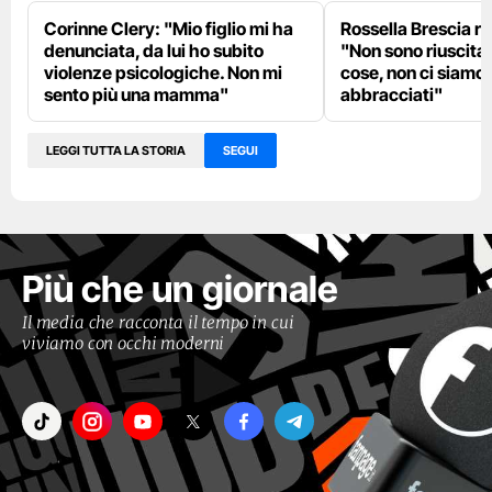
Corinne Clery: "Mio figlio mi ha
Rossella Brescia ri
denunciata, da lui ho subito
"Non sono riuscita a
violenze psicologiche. Non mi
cose, non ci siamo
sento più una mamma"
abbracciati"
LEGGI TUTTA LA STORIA
SEGUI
Più che un giornale
Il media che racconta il tempo in cui
viviamo con occhi moderni