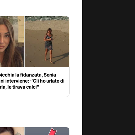
cchia la fidanzata, Sonia
ni interviene: “Gli ho urlato di
la, le tirava calci”