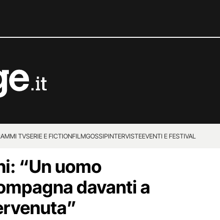
AMMI TV
SERIE E FICTION
FILM
GOSSIP
INTERVISTE
EVENTI E FESTIVAL
ni: “Un uomo
compagna davanti a
ervenuta”