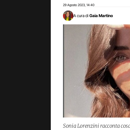
29 Agosto 2023
14:40
,
A cura di
Gaia Martino
Sonia Lorenzini racconta cosa 