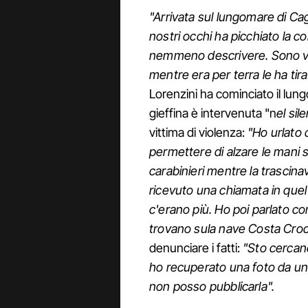
"Arrivata sul lungomare di Cagl
nostri occhi ha picchiato la 
nemmeno descrivere. Sono vola
mentre era per terra le ha tira
Lorenzini ha cominciato il lung
gieffina è intervenuta "n
el sil
vittima di violenza:
"Ho urlato
permettere di alzare le mani 
carabinieri mentre la trascina
ricevuto una chiamata in que
c'erano più. Ho poi parlato co
trovano sula nave Costa Croc
denunciare i fatti:
"Sto cercan
ho recuperato una foto da un'
non posso pubblicarla".