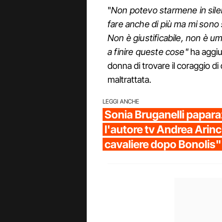
"
Non potevo starmene in silen
fare anche di più ma mi sono
Non è giustificabile, non è 
a finire queste cose"
ha aggiu
donna di trovare il coraggio di 
maltrattata.
LEGGI ANCHE
Sonia Bruganelli papar
l'autore tv Andrea Arin
cavaliere dopo Bonolis"