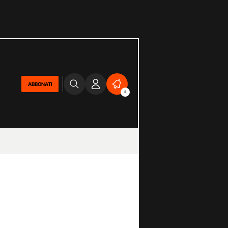
ABBONATI
2