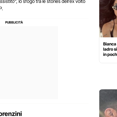
ssistito
", lo sfogo tra le stories dell'ex volto
P.
Bianca 
ladro si
in poch
orenzini