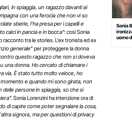
iari, in spiaggia, un ragazzo davanti ai
compagna con una ferocia che non vi so
te sberle, l'ha presa per i capelli e
Sonia B
ironizz
to calci in pancia e in bocca"
: così Sonia
uomo de
o racconto tra le stories. L'ex tronista ed ex
enzio generale
" per proteggere la donna
 contro questo ragazzo che non si doveva
su una donna. Ho cercato di chiamare i
va via. È stato tutto molto veloce, ho
l momento e quando mi sono girata, non
n delle persone in spiaggia, so che si
iera".
Sonia Lorenzini ha intenzione ora di
do di capire come poter segnalare la cosa,
altra signora, ma per questioni di privacy