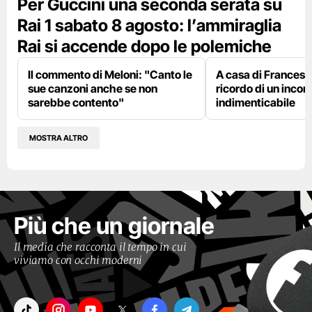
Per Guccini una seconda serata su
Rai 1 sabato 8 agosto: l’ammiraglia
Rai si accende dopo le polemiche
Il commento di Meloni: "Canto le
A casa di Francesco
sue canzoni anche se non
ricordo di un incon
sarebbe contento"
indimenticabile
MOSTRA ALTRO
Più che un giornale
Il media che racconta il tempo in cui
viviamo con occhi moderni