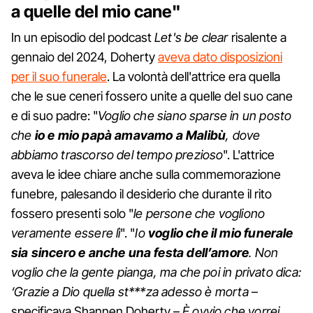
a quelle del mio cane"
In un episodio del podcast
Let's be clear
risalente a
gennaio del 2024, Doherty
aveva dato disposizioni
per il suo funerale
. La volontà dell'attrice era quella
che le sue ceneri fossero unite a quelle del suo cane
e di suo padre: "
Voglio che siano sparse in un posto
che
io e mio papà amavamo a Malibù
, dove
abbiamo trascorso del tempo prezioso
". L'attrice
aveva le idee chiare anche sulla commemorazione
funebre, palesando il desiderio che durante il rito
fossero presenti solo "
le persone che vogliono
veramente essere lì
". "
Io
voglio che il mio funerale
sia sincero e anche una festa dell’amore
. Non
voglio che la gente pianga, ma che poi in privato dica:
‘Grazie a Dio quella st***za adesso è morta
–
specificava Shannen Doherty –
È ovvio che vorrei