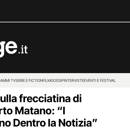
AMMI TV
SERIE E FICTION
FILM
GOSSIP
INTERVISTE
EVENTI E FESTIVAL
ulla frecciatina di
rto Matano: “I
no Dentro la Notizia”