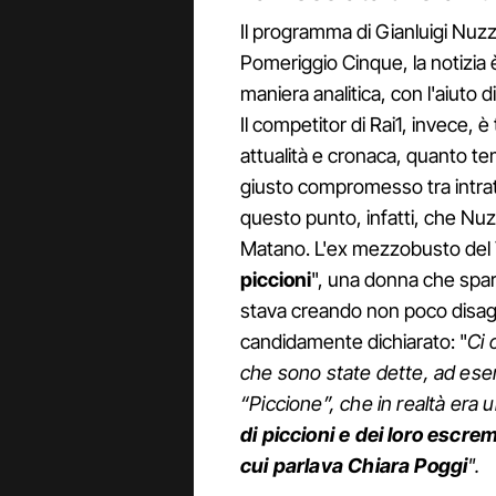
Il programma di Gianluigi Nuz
Pomeriggio Cinque, la notizia è
maniera analitica, con l'aiuto 
Il competitor di Rai1, invece, 
attualità e cronaca, quanto tem
giusto compromesso tra intrat
questo punto, infatti, che Nuzz
Matano. L'ex mezzobusto del T
piccioni
", una donna che spa
stava creando non poco disagio a
candidamente dichiarato: "
Ci 
che sono state dette, ad ese
“Piccione”, che in realtà era 
di piccioni e dei loro escre
cui parlava Chiara Poggi
".