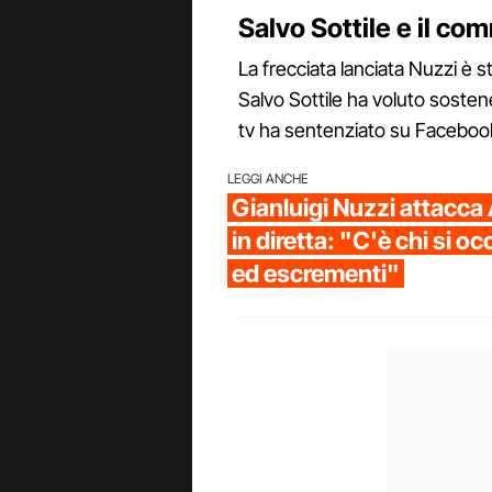
Salvo Sottile e il c
La frecciata lanciata Nuzzi è s
Salvo Sottile ha voluto sostener
tv ha sentenziato su Faceboo
LEGGI ANCHE
Gianluigi Nuzzi attacca
in diretta: "C'è chi si o
ed escrementi"