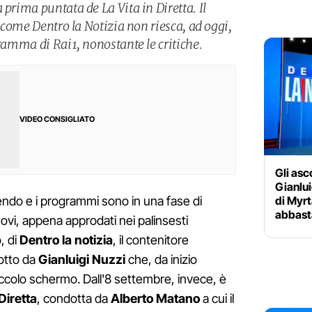
 prima puntata de La Vita in Diretta. Il
a come Dentro la Notizia non riesca, ad oggi,
gramma di Rai1, nonostante le critiche.
VIDEO CONSIGLIATO
Gli asco
Gianlui
di Myrt
endo e i programmi sono in una fase di
abbast
uovi, appena approdati nei palinsesti
, di
Dentro la notizia
, il contenitore
otto da
Gianluigi Nuzzi
che, da inizio
ccolo schermo. Dall'8 settembre, invece, è
 Diretta
, condotta da
Alberto Matano
a cui il