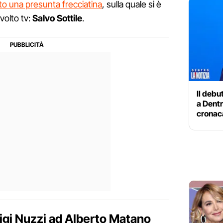
ato una presunta frecciatina
, sulla quale si è
olto tv:
Salvo Sottile
.
Il debu
a Dentr
cronac
uigi Nuzzi ad Alberto Matano