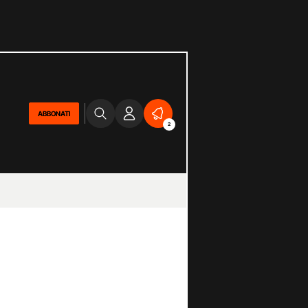
ABBONATI
2