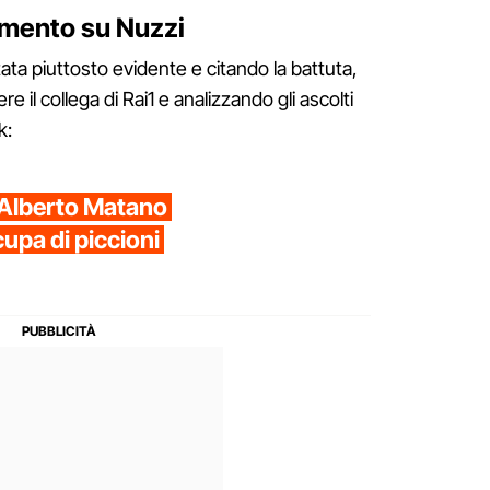
ommento su Nuzzi
tata piuttosto evidente e citando la battuta,
e il collega di Rai1 e analizzando gli ascolti
k:
 Alberto Matano
ccupa di piccioni