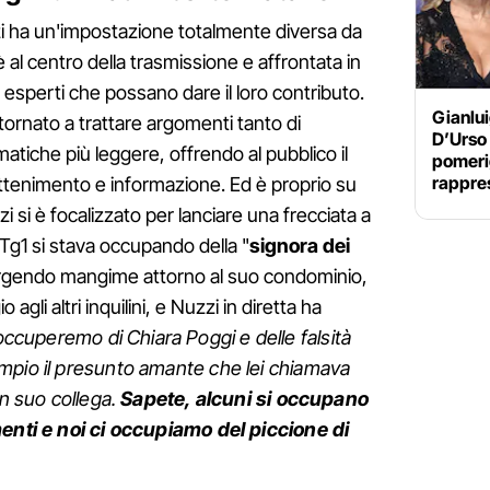
zi ha un'impostazione totalmente diversa da
 al centro della trasmissione e affrontata in
di esperti che possano dare il loro contributo.
Gianlui
è tornato a trattare argomenti tanto di
D’Urso 
atiche più leggere, offrendo al pubblico il
pomeri
rappre
tenimento e informazione. Ed è proprio su
i si è focalizzato per lanciare una frecciata a
g1 si stava occupando della "
signora dei
rgendo mangime attorno al suo condominio,
gli altri inquilini, e Nuzzi in diretta ha
occuperemo di Chiara Poggi e delle falsità
mpio il presunto amante che lei chiamava
un suo collega.
Sapete, alcuni si occupano
menti e noi ci occupiamo del piccione di