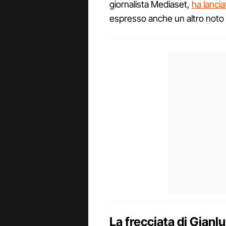
giornalista Mediaset,
ha lanci
espresso anche un altro noto v
La frecciata di Gianl