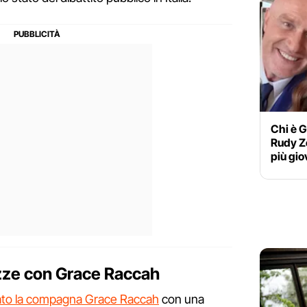
Chi è G
Rudy Ze
più gi
nozze con Grace Raccah
to la compagna Grace Raccah
con una