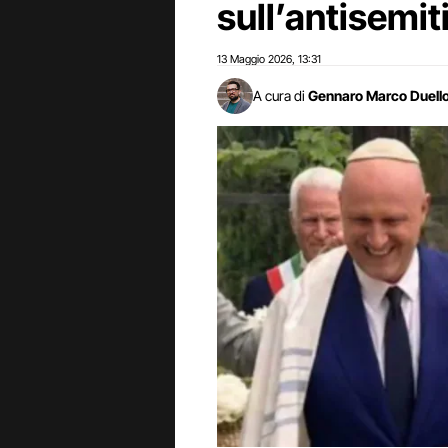
sull’antisemi
13 Maggio 2026
13:31
,
A cura di
Gennaro Marco Duell