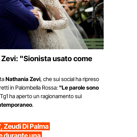
a Zevi: "Sionista usato come
ata
Nathania
Zevi
, che sui social ha ripreso
retti in Palombella Rossa:
"Le parole sono
l Tg1 ha aperto un ragionamento sul
ntemporaneo
.
", Zeudi Di Palma
e durante una