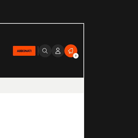
ABBONATI
2