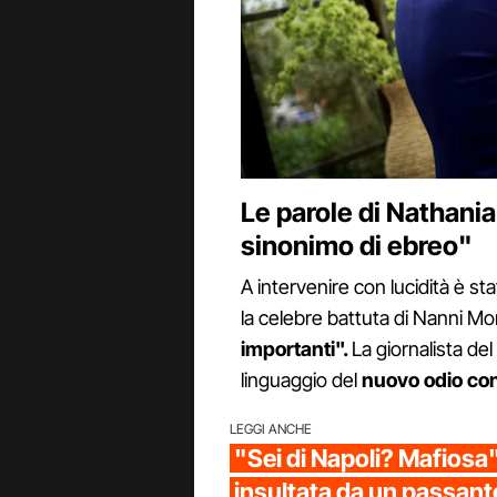
Le parole di Nathani
sinonimo di ebreo"
A intervenire con lucidità è st
la celebre battuta di Nanni Mo
importanti".
La giornalista de
linguaggio del
nuovo
odio
co
LEGGI ANCHE
"Sei di Napoli? Mafiosa
insultata da un passant