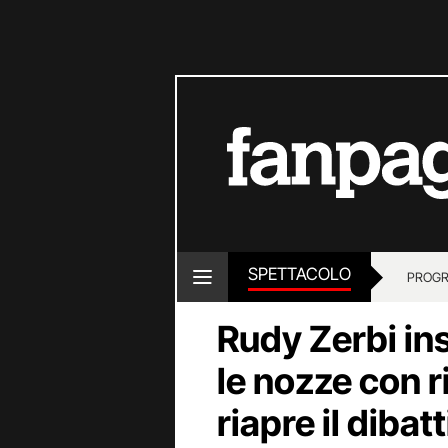
SPETTACOLO
PROGR
Rudy Zerbi ins
le nozze con ri
riapre il dibatt