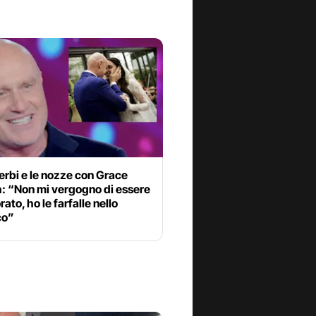
rbi e le nozze con Grace
: “Non mi vergogno di essere
ato, ho le farfalle nello
co”