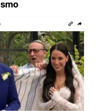
tismo
o