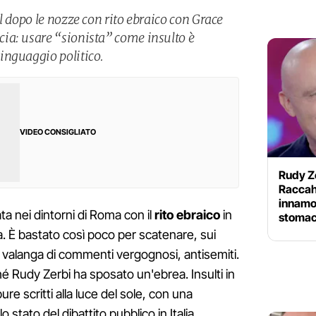
l dopo le nozze con rito ebraico con Grace
ia: usare “sionista” come insulto è
inguaggio politico.
VIDEO CONSIGLIATO
Rudy Ze
Raccah
innamor
ta nei dintorni di Roma con il
rito
ebraico
in
stoma
sa. È bastato così poco per scatenare, sui
na valanga di commenti vergognosi, antisemiti.
é Rudy Zerbi ha sposato un'ebrea. Insulti in
re scritti alla luce del sole, con una
 stato del dibattito pubblico in Italia.