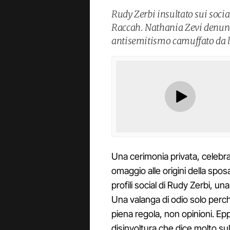
Rudy Zerbi insultato sui socia
Raccah. Nathania Zevi denunc
antisemitismo camuffato da l
Una cerimonia privata, celebra
omaggio alle origini della spo
profili social di Rudy Zerbi, u
Una valanga di odio solo perch
piena regola, non opinioni. Eppu
disinvoltura che dice molto sullo