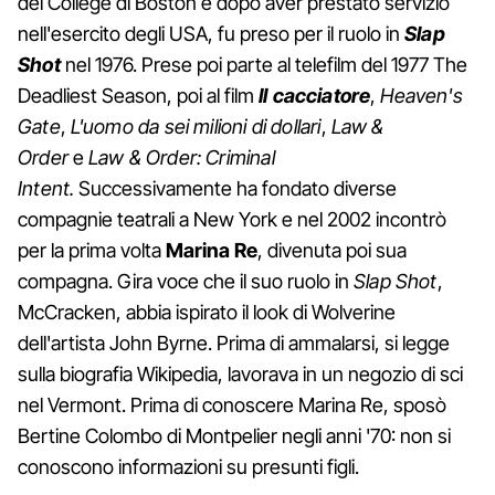
del College di Boston e dopo aver prestato servizio
nell'esercito degli USA, fu preso per il ruolo in
Slap
Shot
nel 1976. Prese poi parte al telefilm del 1977 The
Deadliest Season, poi al film
Il cacciatore
,
Heaven's
Gate
,
L'uomo da sei milioni di dollari
,
Law &
Order
e
Law & Order: Criminal
Intent.
Successivamente ha fondato diverse
compagnie teatrali a New York e nel 2002 incontrò
per la prima volta
Marina Re
, divenuta poi sua
compagna. Gira voce che il suo ruolo in
Slap Shot
,
McCracken, abbia ispirato il look di Wolverine
dell'artista John Byrne. Prima di ammalarsi, si legge
sulla biografia Wikipedia, lavorava in un negozio di sci
nel Vermont. Prima di conoscere Marina Re, sposò
Bertine Colombo di Montpelier negli anni '70: non si
conoscono informazioni su presunti figli.