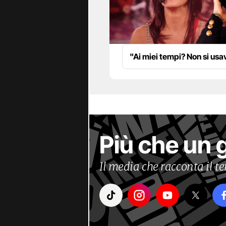
"Ai miei tempi? Non si us
Più che un 
Il media che racconta il 