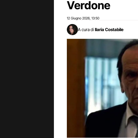
Verdone
12 Giugno 2026
13:50
,
A cura di
Ilaria Costabile