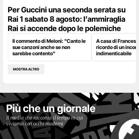
Per Guccini una seconda serata su
Rai 1 sabato 8 agosto: l’ammiraglia
Rai si accende dopo le polemiche
Il commento di Meloni: "Canto le
A casa di Francesco
sue canzoni anche se non
ricordo di un incon
sarebbe contento"
indimenticabile
MOSTRA ALTRO
Più che un giornale
Il media che racconta il tempo in cui
viviamo con occhi moderni