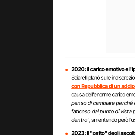
2020: il carico emotivo e l'ip
Sciarelli planò sulle indiscrezi
con Repubblica di un addio 
causa dell'enorme carico emot
penso di cambiare perché 
faticoso dal punto di vista p
dentro
", smentendo però l'u
2023: Il "patto" degli ascolt