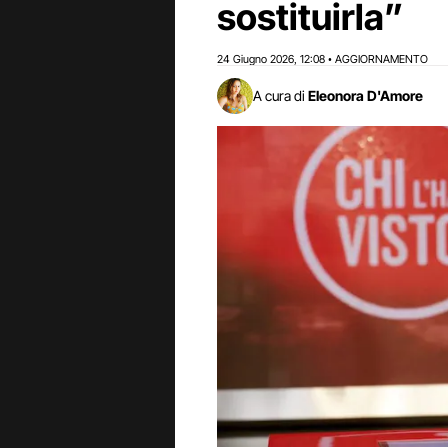
sostituirla”
24 Giugno 2026
12:08
AGGIORNAMENTO
,
•
A cura di
Eleonora D'Amore