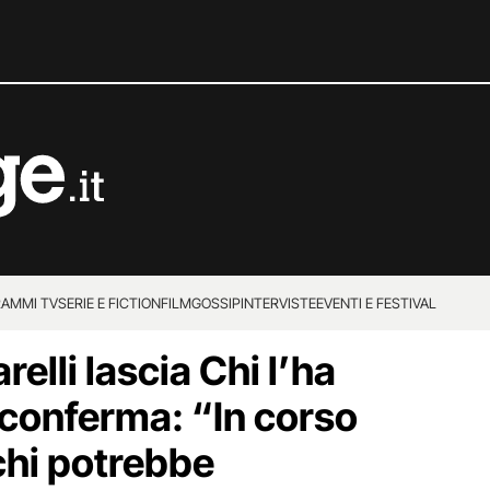
AMMI TV
SERIE E FICTION
FILM
GOSSIP
INTERVISTE
EVENTI E FESTIVAL
elli lascia Chi l’ha
i conferma: “In corso
 chi potrebbe