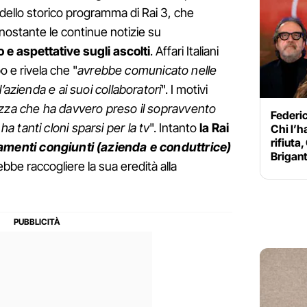
dello storico programma di Rai 3, che
ostante le continue notizie su
 aspettative sugli ascolti
. Affari Italiani
o e rivela che "
avrebbe comunicato nelle
’azienda e ai suoi collaboratori
". I motivi
za che ha davvero preso il sopravvento
Federic
 tanti cloni sparsi per la tv
". Intanto
la Rai
Chi l’h
rifiuta
amenti congiunti (azienda e conduttrice)
Brigant
bbe raccogliere la sua eredità alla