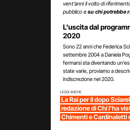
vent’anni il volto di riferiment
pubblico e
su chi potrebbe r
L'uscita dal programm
2020
Sono 22 anni che Federica Scia
settembre 2004 a Daniela Pogg
fermarsi sta diventando un'e
state varie, proviamo a descri
indiscrezione nel 2020.
LEGGI ANCHE
La Rai per il dopo Sciarel
redazione di Chi l'ha vis
Chimenti e Cardinaletti 