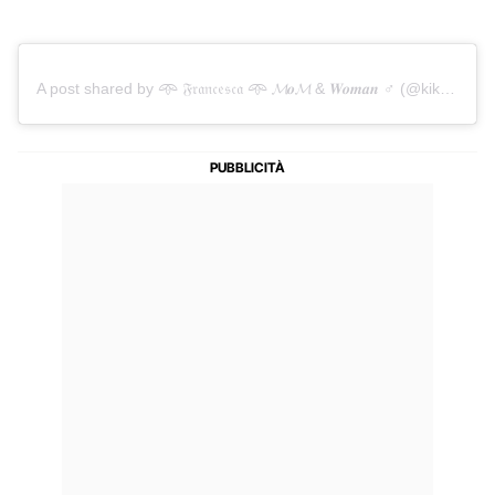
A post shared by 𖥸 𝔉𝔯𝔞𝔫𝔠𝔢𝔰𝔠𝔞 𖥸 𝓜𝒐𝓜 & 𝑾𝒐𝒎𝒂𝒏 ♂ (@kikkina988)