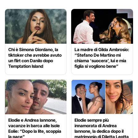
Chi è Simona Giordano, la
La madre di Gilda Ambrosio:
tiktoker che avrebbe avuto
“Stefano De Martino mi
un flirt con Danilo dopo
chiama ‘suocera’, lui e mia
Temptation Island
figlia si vogliono bene”
Elodie e Andrea Iannone,
Elodie sempre più
vacanze in barca alle Isole
innamorata di Andrea
Eolie: “Dopo la lite, scoppia
Iannone, la dedica dopo il
la pace”
matrimonio di Diletta Leotta