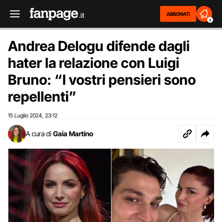
ABBONATI
2
Andrea Delogu difende dagli
hater la relazione con Luigi
Bruno: “I vostri pensieri sono
repellenti”
15 Luglio 2024
23:12
,
A cura di
Gaia Martino