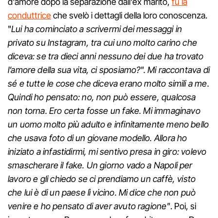
d'amore dopo la separazione dall'ex marito,
fu la
conduttrice
che svelò i dettagli della loro conoscenza.
"
Lui ha cominciato a scrivermi dei messaggi in
privato su Instagram, tra cui uno molto carino che
diceva: se tra dieci anni nessuno dei due ha trovato
l’amore della sua vita, ci sposiamo?". Mi raccontava di
sé e tutte le cose che diceva erano molto simili a me.
Quindi ho pensato: no, non può essere, qualcosa
non torna. Ero certa fosse un fake. Mi immaginavo
un uomo molto più adulto e infinitamente meno bello
che usava foto di un giovane modello. Allora ho
iniziato a infastidirmi, mi sentivo presa in giro: volevo
smascherare il fake. Un giorno vado a Napoli per
lavoro e gli chiedo se ci prendiamo un caffè, visto
che lui è di un paese lì vicino. Mi dice che non può
venire e ho pensato di aver avuto ragione"
. Poi, si