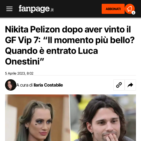
ABBONATI
2
Nikita Pelizon dopo aver vinto il
GF Vip 7: “Il momento più bello?
Quando è entrato Luca
Onestini”
5 Aprile 2023
8:02
,
A cura di
Ilaria Costabile