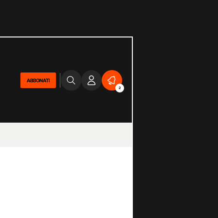
ABBONATI
2