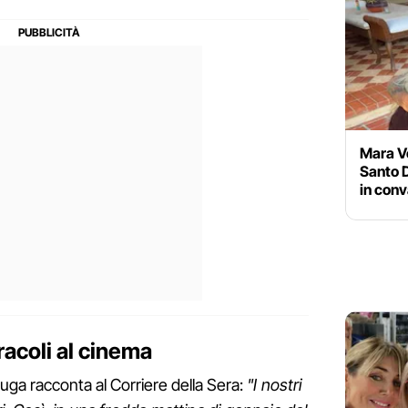
Mara Ve
Santo D
in con
racoli al cinema
fuga racconta al Corriere della Sera:
"I nostri