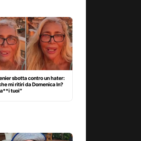
nier sbotta contro un hater:
che mi ritiri da Domenica In?
ca**i tuoi”