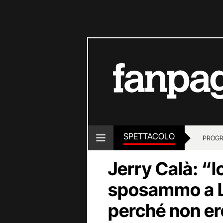
SPETTACOLO
PROGR
Jerry Calà: “I
sposammo a La
perché non ero