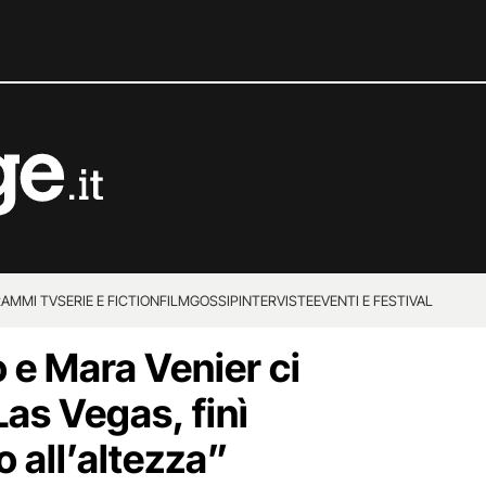
AMMI TV
SERIE E FICTION
FILM
GOSSIP
INTERVISTE
EVENTI E FESTIVAL
o e Mara Venier ci
s Vegas, finì
 all’altezza”