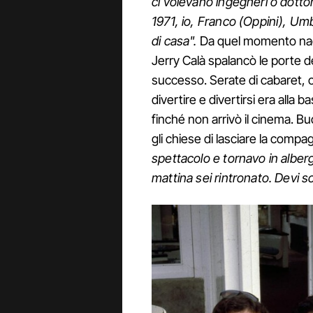
ci volevano ingegneri o dottor
1971, io, Franco (Oppini), U
di casa".
Da quel momento nacqu
Jerry Calà spalancò le porte d
successo. Serate di cabaret, che
divertire e divertirsi era alla
finché non arrivò il cinema. B
gli chiese di lasciare la compa
spettacolo e tornavo in alberg
mattina sei rintronato. Devi sc