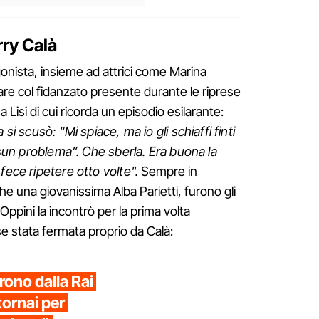
erry Calà
tagonista, insieme ad attrici come Marina
re col fidanzato presente durante le riprese
 Lisi di cui ricorda un episodio esilarante:
 si scusò: “Mi spiace, ma io gli schiaffi finti
essun problema”. Che sberla. Era buona la
fece ripetere otto volte".
Sempre in
he una giovanissima Alba Parietti, furono gli
o Oppini la incontrò per la prima volta
e stata fermata proprio da Calà:
rono dalla Rai
tornai per