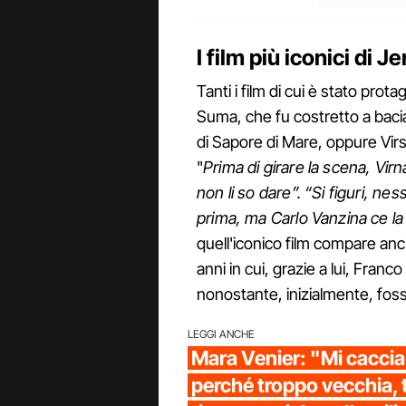
I film più iconici di J
Tanti i film di cui è stato pro
Suma, che fu costretto a bacia
di Sapore di Mare, oppure Virsa
"
Prima di girare la scena, Virna
non li so dare”. “Si figuri, n
prima, ma Carlo Vanzina ce la 
quell'iconico film compare anc
anni in cui, grazie a lui, Franc
nonostante, inizialmente, foss
LEGGI ANCHE
Mara Venier: "Mi caccia
perché troppo vecchia, 