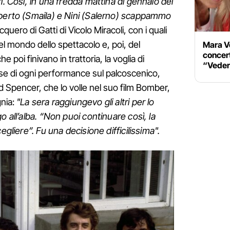
i. Così, in una fredda mattina di gennaio del
mberto (Smaila) e Nini (Salerno) scappammo
ero di Gatti di Vicolo Miracoli, con i quali
el mondo dello spettacolo e, poi, del
Mara Ve
concert
 poi finivano in trattoria, la voglia di
“Vederl
 base di ogni performance sul palcoscenico,
ud Spencer, che lo volle nel suo film Bomber,
gnia:
"La sera raggiungevo gli altri per lo
o all’alba. “Non puoi continuare così, la
egliere”. Fu una decisione difficilissima".