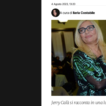
4 Agosto 2023
13:20
,
A cura di
Ilaria Costabile
Jerry Calà si racconta in una l