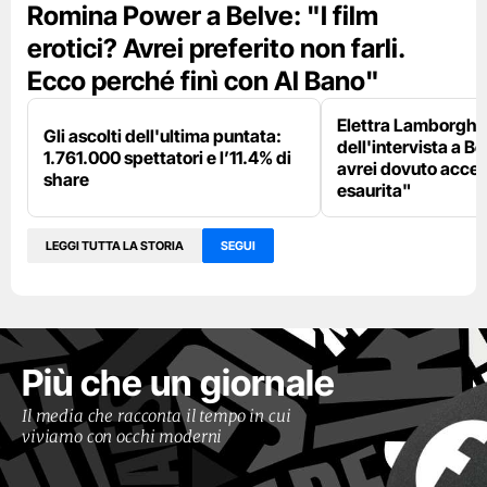
Romina Power a Belve: "I film
erotici? Avrei preferito non farli.
Ecco perché finì con Al Bano"
Elettra Lamborghin
Gli ascolti dell'ultima puntata:
dell'intervista a B
1.761.000 spettatori e l’11.4% di
avrei dovuto accet
share
esaurita"
LEGGI TUTTA LA STORIA
SEGUI
Più che un giornale
Il media che racconta il tempo in cui
viviamo con occhi moderni