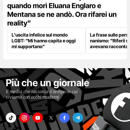
quando morì Eluana Englaro e
Mentana se ne andò. Ora rifarei un
reality"
L'uscita infelice sul mondo
La frase sulle pers
LGBT: "Mi hanno capita e oggi
nanismo: "Riferii s
mi supportano"
avevano racconta
Più che un giornale
Il media che racconta il tempo in cui
viviamo con occhi moderni