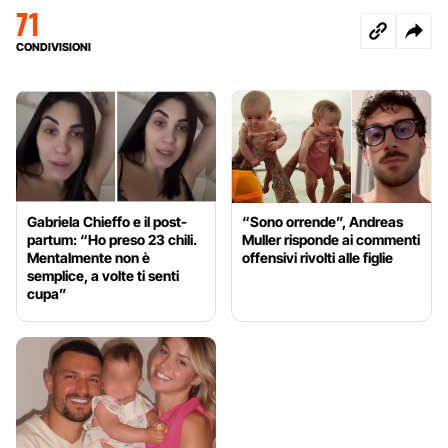
71
CONDIVISIONI
Gabriela Chieffo e il post-
“Sono orrende”, Andreas
partum: “Ho preso 23 chili.
Muller risponde ai commenti
Mentalmente non è
offensivi rivolti alle figlie
semplice, a volte ti senti
cupa”