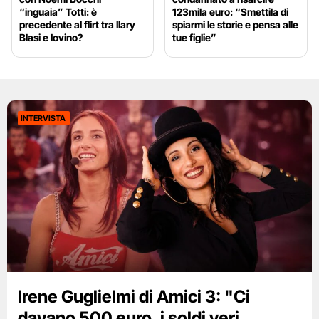
“inguaia” Totti: è
123mila euro: “Smettila di
precedente al flirt tra Ilary
spiarmi le storie e pensa alle
Blasi e Iovino?
tue figlie”
INTERVISTA
Irene Guglielmi di Amici 3: "Ci
davano 500 euro, i soldi veri