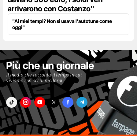
arrivarono con Costanzo"
"Ai miei tempi? Non si usava l'autotune come
oggi"
Più che un giornale
Il media che racconta il tempo in cui
viviamo con occhi moderni