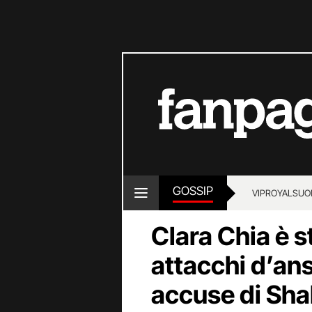
GOSSIP
VIP
ROYALS
UO
Clara Chia è st
attacchi d’ans
accuse di Sha