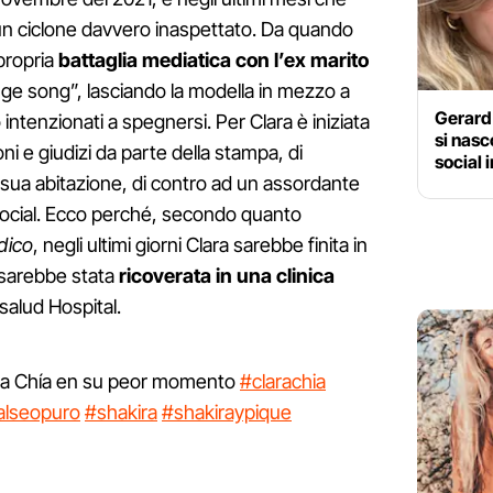
 un ciclone davvero inaspettato. Da quando
 propria
battaglia mediatica con l’ex marito
nge song”, lasciando la modella in mezzo a
Gerard 
tenzionati a spegnersi. Per Clara è iniziata
si nasc
oni e giudizi da parte della stampa, di
social 
a sua abitazione, di contro ad un assordante
 social. Ecco perché, secondo quanto
dico
, negli ultimi giorni Clara sarebbe finita in
sarebbe stata
ricoverata in una clinica
nsalud Hospital.
ra Chía en su peor momento
#clarachia
alseopuro
#shakira
#shakiraypique