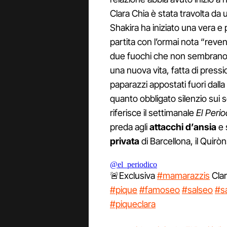
Clara Chia è stata travolta da
Shakira ha iniziato una vera e
partita con l’ormai nota “reve
due fuochi che non sembrano in
una nuova vita, fatta di pressi
paparazzi appostati fuori dall
quanto obbligato silenzio sui
riferisce il settimanale
El Perio
preda agli
attacchi d’ansia
e 
privata
di Barcellona, il Quirò
@el_periodico
🚨Exclusiva
#mamarazzis
Cla
#pique
#famoseo
#salseo
#s
#piqueclara