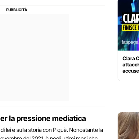
Clara C
attacch
accuse
 per la pressione mediatica
u di lei e sulla storia con Piquè. Nonostante la
 novembre del 2021, è negli ultimi mesi che