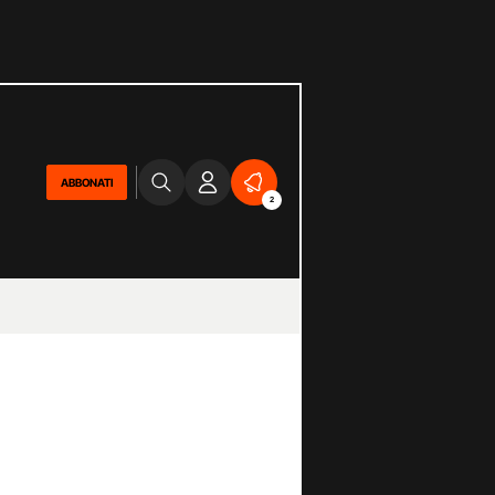
ABBONATI
2