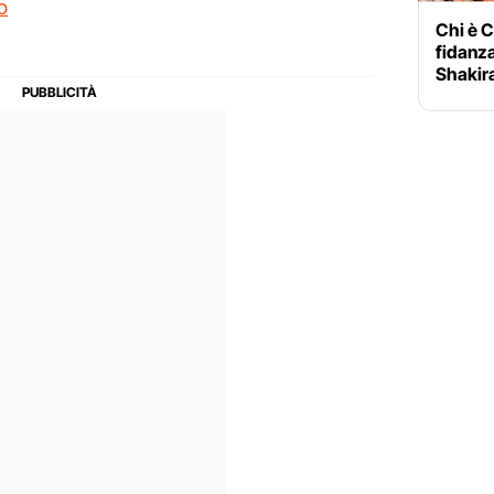
o
Chi è C
fidanza
Shakira