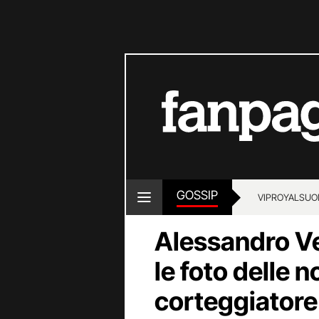
GOSSIP
VIP
ROYALS
UO
Alessandro Ver
le foto delle n
corteggiatore