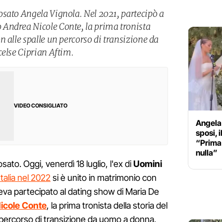
sato Angela Vignola. Nel 2021, partecipò a
Andrea Nicole Conte, la prima tronista
 alle spalle un percorso di transizione da
celse Ciprian Aftim.
VIDEO CONSIGLIATO
Angela 
sposi, i
“Prima 
nulla”
sato. Oggi, venerdì 18 luglio, l'ex di
Uomini
Italia nel 2022
si è unito in matrimonio con
veva partecipato al dating show di Maria De
icole Conte
, la prima tronista della storia del
percorso di transizione da uomo a donna,