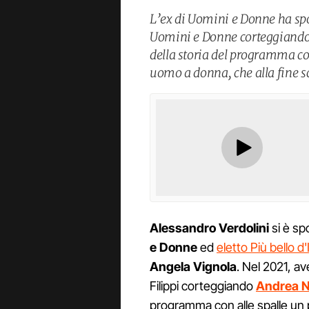
L’ex di Uomini e Donne ha spo
Uomini e Donne corteggiando 
della storia del programma con
uomo a donna, che alla fine s
Alessandro Verdolini
si è spo
e Donne
ed
eletto Più bello d'
Angela Vignola
. Nel 2021, a
Filippi corteggiando
Andrea N
programma con alle spalle un 