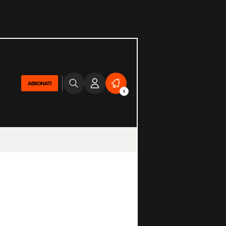
ABBONATI
2