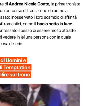
re di
Andrea Nicole Conte
, la prima tronista
 un percorso di transizione da uomo a
sato inosservato il loro scambio di affinità,
sti romantici, come
il bacio sotto la luce
onfessato spesso di essere molto attratto
di vedere in lei una persona con la quale
osa di serio.
 di Uomini e
di Temptation
lire sul trono