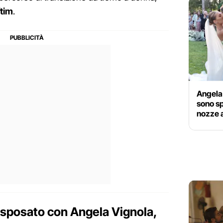
ftim
.
Angela 
sono sp
nozze 
è sposato con Angela Vignola,