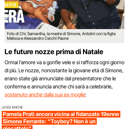
Foto di Chi: Samantha, la madre di Simone, Antolini con la figlia
Melissa e Alessandro Cecchi Paone
Le future nozze prima di Natale
Ormai l'amore va a gonfie vele e si rafforza ogni giorno
di più. Le nozze, nonostante la giovane età di Simone,
erano state già annunciate dal presentatore che le
conferma e annuncia anche chi sarà a celebrarle,
sostenuto anche dalla sua ex moglie
:
LEGGI ANCHE
Pamela Prati ancora vicina al fidanzato 19enne
Simone Ferrante: “Toyboy? Non è un
giocattolo”