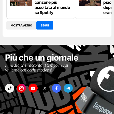
canzone più
piaci
ascoltata al mondo
dopo l
su Spotify
erano
MOSTRA ALTRO
SEGUI
Più che un giornale
Il media che racconta il tempo in cui
viviamo con occhi moderni