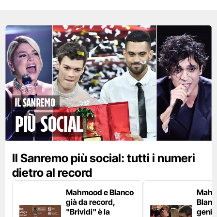
Il Sanremo
più social
Il Sanremo più social: tutti i numeri
dietro al record
Mahmood e Blanco
Mahm
già da record,
Blanco
"Brividi" è la
genito