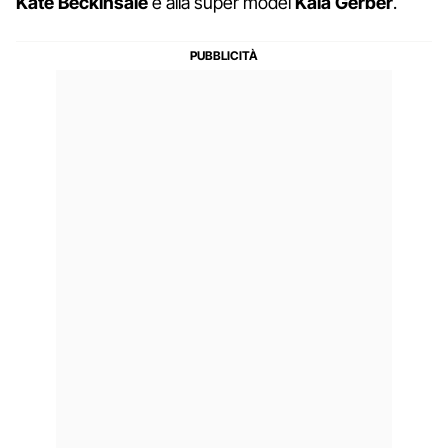
Kate Beckinsale
e alla super model
Kaia Gerber
.