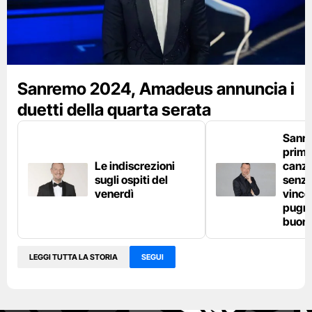
Sanremo 2024, Amadeus annuncia i
duetti della quarta serata
Sanr
primo
Le indiscrezioni
canzo
sugli ospiti del
senza
venerdì
vince
pugno
buon
LEGGI TUTTA LA STORIA
SEGUI