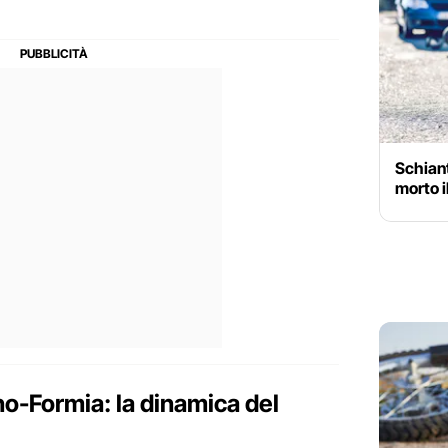
Schiant
morto i
no-Formia: la dinamica del