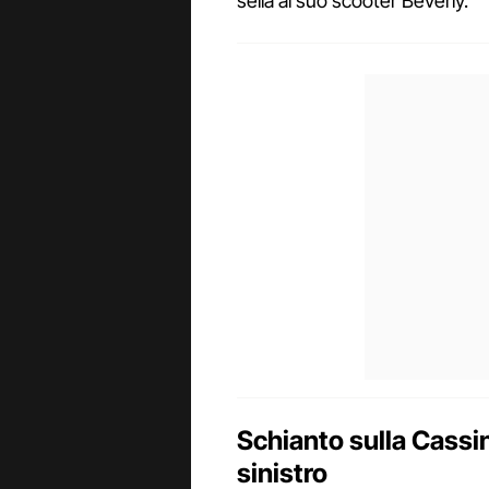
sella al suo scooter Beverly.
Schianto sulla Cassi
sinistro