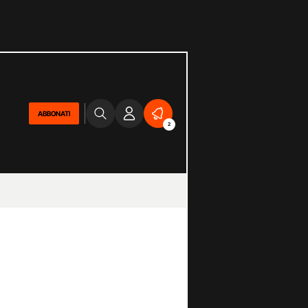
ABBONATI
2