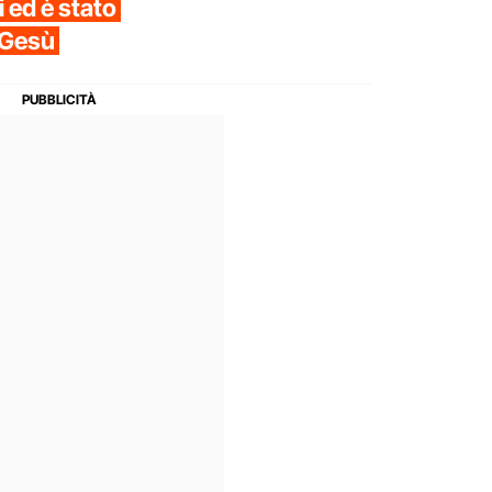
i ed è stato
 Gesù