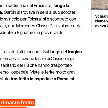
scorsa settimana nel Frusinate,
lungo la
a
. Garbin si trovava in sella al suo scooter
Schiant
lo svincolo per Folcara, si è scontrato con
Noment
rata, una Mercedes Classe D, al volante della
aveva 
idente a Pignataro, in provincia di
ati allertati i soccorsi. Sul luogo del
tragico
nieri della stazione locale di Cassino e gli
sanitario del 118 che hanno trasportato
verso l'ospedale. Viste le ferite molto gravi
 stato
trasferito in ospedale a Roma, al
rimasto ferito