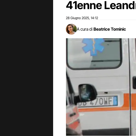
41enne Leand
28 Giugno 2025
14:12
,
A cura di
Beatrice Tominic