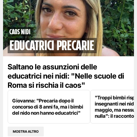
Caos nidi
educatrici precarie
Saltano le assunzioni delle
educatrici nei nidi: "Nelle scuole di
Roma si rischia il caos"
"Troppi bimbi rispe
Giovanna: "Precaria dopo il
insegnanti nei nidi?
concorso di 8 anni fa, ma i bimbi
maggio, ma nessun
del nido non hanno educatrici"
nulla": il racconto d
MOSTRA ALTRO