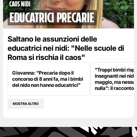
Caos nidi
educatrici precarie
Saltano le assunzioni delle
educatrici nei nidi: "Nelle scuole di
Roma si rischia il caos"
"Troppi bimbi rispe
Giovanna: "Precaria dopo il
insegnanti nei nidi?
concorso di 8 anni fa, ma i bimbi
maggio, ma nessun
del nido non hanno educatrici"
nulla": il racconto d
MOSTRA ALTRO