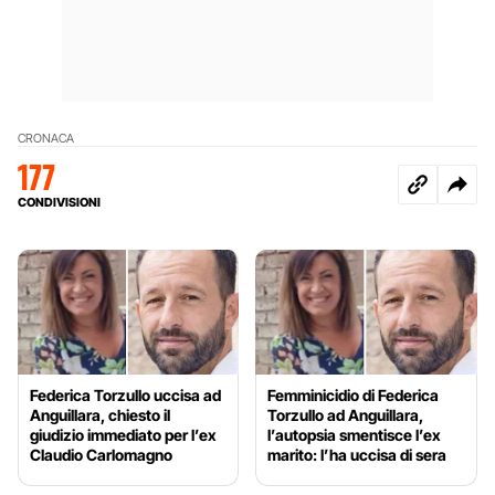
CRONACA
177
CONDIVISIONI
Federica Torzullo uccisa ad
Femminicidio di Federica
Anguillara, chiesto il
Torzullo ad Anguillara,
giudizio immediato per l’ex
l’autopsia smentisce l’ex
Claudio Carlomagno
marito: l’ha uccisa di sera