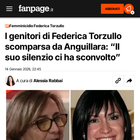
ABBONATI
2
Femminicidio Federica Torzullo
I genitori di Federica Torzullo
scomparsa da Anguillara: “Il
suo silenzio ci ha sconvolto”
14 Gennaio 2026
22:45
,
A cura di
Alessia Rabbai