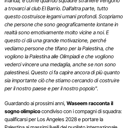
Irlanda, e come quando squadre straniere vengono
a trovarci al club El Barrio. Dall’altra parte, tutto
questo costruisce legami umani profondi. Scopriamo
che persone che sono geograficamente lontane in
realtà sono emotivamente molto vicine a noi. E
questo ci dà una grande motivazione, perché
vediamo persone che tifano per la Palestina, che
vogliono la Palestina alle Olimpiadi e che vogliono
vederci vincere una medaglia, anche se non sono
palestinesi. Questo ci fa capire ancora di più quanto
sia importante ciò che stiamo cercando di costruire
per il nostro paese e per il nostro popolo
”.
Guardando ai prossimi anni,
Waseem racconta il
sogno olimpico
condiviso con i compagni di squadra:
qualificarsi per Los Angeles 2028 e portare la
Palestina ai massimi livelli del pugilato internazionale.