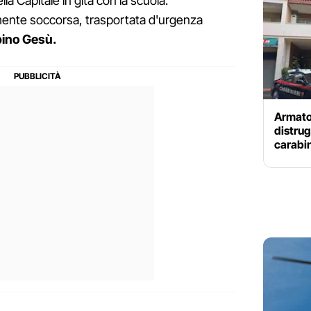
la Capitale in gita con la scuola.
mente soccorsa, trasportata d'urgenza
bino Gesù.
Armato
distrugg
carabin