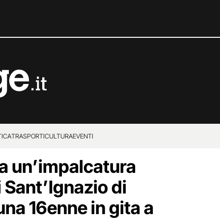
TICA
TRASPORTI
CULTURA
EVENTI
da un’impalcatura
i Sant’Ignazio di
 una 16enne in gita a