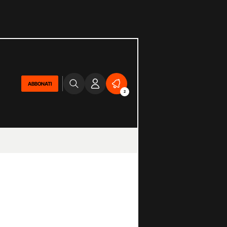
ABBONATI
2