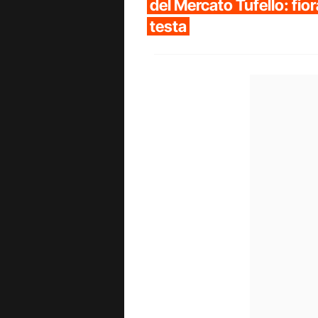
del Mercato Tufello: fiora
testa