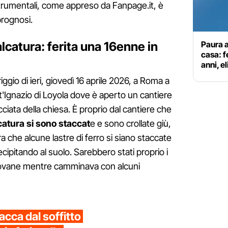
 strumentali, come appreso da Fanpage.it, è
prognosi.
alcatura: ferita una 16enne in
Paura a 
casa: f
anni, e
iggio di ieri, giovedì 16 aprile 2026, a Roma a
nt'Ignazio di Loyola dove è aperto un cantiere
facciata della chiesa. È proprio dal cantiere che
catura si sono staccat
e e sono crollate giù,
che alcune lastre di ferro si siano staccate
ecipitando al suolo. Sarebbero stati proprio i
a giovane mentre camminava con alcuni
tacca dal soffitto