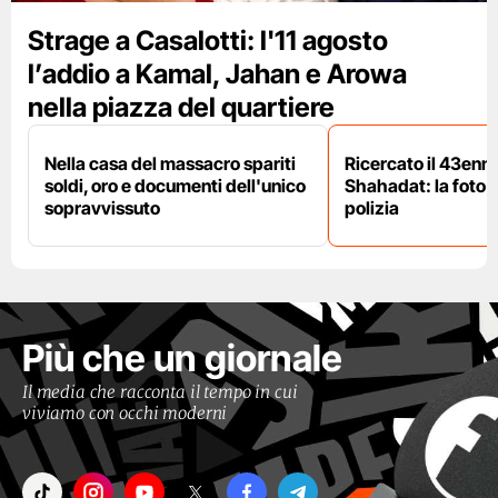
Strage a Casalotti: l'11 agosto
l’addio a Kamal, Jahan e Arowa
nella piazza del quartiere
Nella casa del massacro spariti
Ricercato il 43enn
soldi, oro e documenti dell'unico
Shahadat: la foto 
sopravvissuto
polizia
Più che un giornale
Il media che racconta il tempo in cui
viviamo con occhi moderni