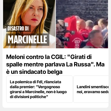
disastro di
marcinelle
Meloni contro la CGIL: "Girati di
spalle mentre parlava La Russa". Ma
è un sindacato belga
La polemica di FdI, rilanciata
dalla premier: "Vergognoso
Landini smentisce
girarsi a Marcinelle, non è luogo
noi, eravamo sedut
di divisioni politiche"