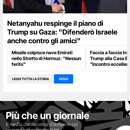
Netanyahu respinge il piano di
Trump su Gaza: "Difenderò Israele
anche contro gli amici"
Missile colpisce nave Emirati
Faccia a faccia tr
nello Stretto di Hormuz: “Nessun
Trump alla Casa Bi
ferito"
"Incontro eccellent
LEGGI TUTTA LA STORIA
SEGUI
Più che un giornale
Il media che racconta il tempo in cui
viviamo con occhi moderni